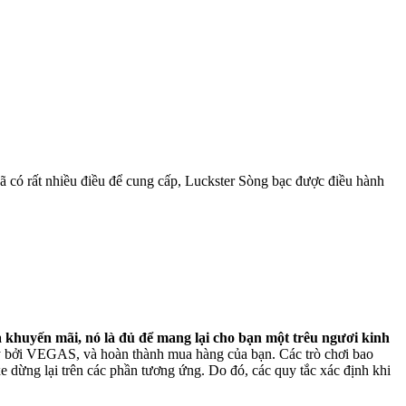
 đã có rất nhiều điều để cung cấp, Luckster Sòng bạc được điều hành
 khuyến mãi, nó là đủ để mang lại cho bạn một trêu ngươi kinh
áy bởi VEGAS, và hoàn thành mua hàng của bạn. Các trò chơi bao
 dừng lại trên các phần tương ứng. Do đó, các quy tắc xác định khi