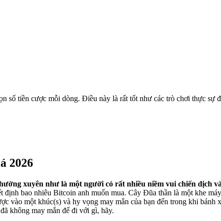
ọn số tiền cược mỗi dòng. Điều này là rất tốt như các trò chơi thực sự
á 2026
ường xuyên như là một người có rất nhiều niềm vui chiến dịch và
uyết định bao nhiêu Bitcoin anh muốn mua. Cây Đũa thần là một khe m
ược vào một khúc(s) và hy vọng may mắn của bạn đến trong khi bánh xe
đã không may mắn để đi với gì, hãy.