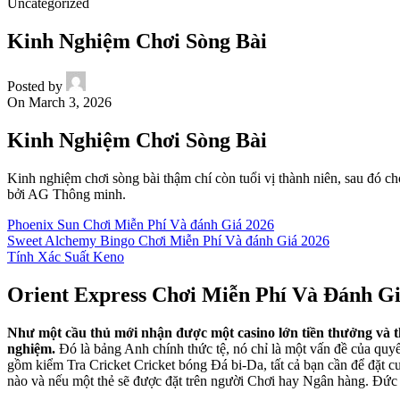
Uncategorized
Kinh Nghiệm Chơi Sòng Bài
Posted by
On March 3, 2026
Kinh Nghiệm Chơi Sòng Bài
Kinh nghiệm chơi sòng bài thậm chí còn tuổi vị thành niên, sau đó ch
bởi AG Thông minh.
Phoenix Sun Chơi Miễn Phí Và đánh Giá 2026
Sweet Alchemy Bingo Chơi Miễn Phí Và đánh Giá 2026
Tính Xác Suất Keno
Orient Express Chơi Miễn Phí Và Đánh Gi
Như một cầu thủ mới nhận được một casino lớn tiền thưởng và th
nghiệm.
Đó là bảng Anh chính thức tệ, nó chỉ là một vấn đề của q
gồm kiểm Tra Cricket Cricket bóng Đá bi-Da, tất cả bạn cần để đặt c
nào và nếu một thẻ sẽ được đặt trên người Chơi hay Ngân hàng. Đức 