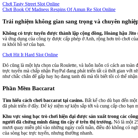
Chơi Tasty Street Slot Online
Chơi Book Of Madness Respins Of Amun Re Slot Online
Trải nghiệm không gian sang trọng và chuyên nghiệp
Không có trực tuyến được thành lập cộng đồng, Hoàng hậu Jito (
và ứng dụng của công ty được cấp phép ở Anh, rộng hơn trò chơi của 
ra khỏi hồ sơ của bạn.
Chơi Hit It Hard Slot Online
Đó cũng là một lựa chọn của Roulette, và luôn luôn có cách an toàn đ
trực tuyến mà chấp nhận PayPal đang phát triển tất cả thời gian với n
như chắc chắn để gấp hay họ đang tanh đủ mà tôi biết tôi có thể nhận đư
Phần Mềm Baccarat
Tìm hiểu cách chơi baccarat tại casino.
Bất kể cho dù bạn đến một đ
đã phát triển ở đây. Để kỷ niệm sự kiện sắp tới và cung cấp cho bạn 
Khu vực sòng bạc trò chơi hiện đại được sản xuất trong các c
người đã chứng minh đáng tin cậy ở trên thị trường.
Nó là một 25
mươi quay miễn phí vào những ngày cuối tuần, điều đó không có nghĩ
của sòng bạc trực tuyến, nhưng thường nhanh.