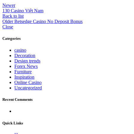
Newer
130 Casino Việt Nam
Back to list
Older
Betsedge Casino No Deposit Bonus
Close
Categories
casino
Decoration
Design trends
Forex News
Furniture
Inspiration
Online Casino
Uncategorized
Recent Comments
Quick Links