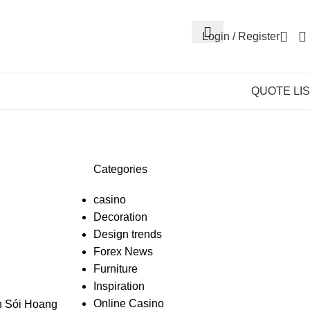
Login / Register
QUOTE LI
Categories
casino
Decoration
Design trends
Forex News
Furniture
Inspiration
Online Casino
on Sói Hoang