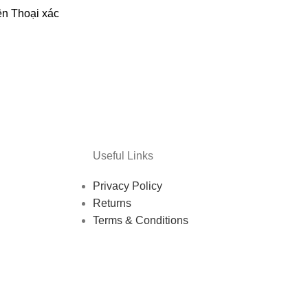
ện Thoại xác
Useful Links
Privacy Policy
Returns
Terms & Conditions