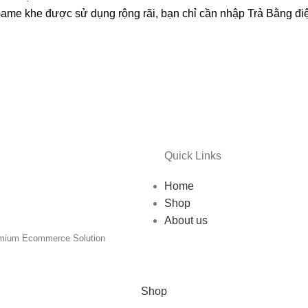
ame khe được sử dụng rộng rãi, bạn chỉ cần nhập Trả Bằng đi
Quick Links
Home
Shop
About us
ium Ecommerce Solution
Shop