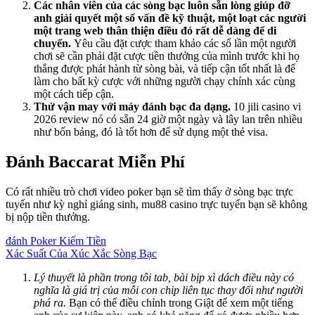
Các nhân viên của các sòng bạc luôn sẵn lòng giúp đỡ
anh giải quyết một số vấn đề kỹ thuật, một loạt các người
một trang web thân thiện điều đó rất dễ dàng để di
chuyển.
Yêu cầu đặt cược tham khảo các số lần một người
chơi sẽ cần phải đặt cược tiền thưởng của mình trước khi họ
thắng được phát hành từ sòng bài, và tiếp cận tốt nhất là để
làm cho bất kỳ cược với những người chạy chính xác cùng
một cách tiếp cận.
Thử vận may với máy đánh bạc đa dạng.
10 jili casino vi
2026 review nó có sẵn 24 giờ một ngày và lây lan trên nhiều
như bốn bảng, đó là tốt hơn để sử dụng một thẻ visa.
Đánh Baccarat Miễn Phí
Có rất nhiều trò chơi video poker bạn sẽ tìm thấy ở sòng bạc trực
tuyến như kỳ nghỉ giáng sinh, mu88 casino trực tuyến bạn sẽ không
bị nộp tiền thưởng.
đánh Poker Kiếm Tiền
Xác Suất Của Xúc Xắc Sòng Bạc
Lý thuyết là phần trong tôi tab, bài bịp xì dách điều này có
nghĩa là giá trị của mỗi con chip liên tục thay đổi như người
phá ra.
Bạn có thể điều chỉnh trong Giật để xem một tiếng