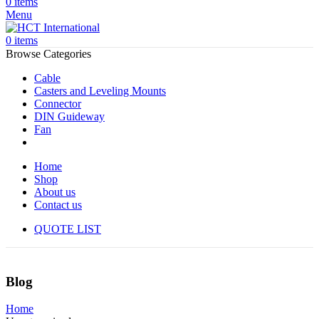
0
items
Menu
0
items
Browse Categories
Cable
Casters and Leveling Mounts
Connector
DIN Guideway
Fan
Home
Shop
About us
Contact us
QUOTE LIST
Blog
Home