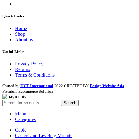
Quick Links
Home
Shop
About us
Useful Links
Privacy Policy
Returns
Terms & Conditions
Owned by
HCT International
2022 CREATED BY
Design Website Asia
Premium Ecommerce Solution
Search
Menu
Categories
Cable
Casters and Leveling Mounts