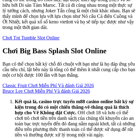
hữu bởi Di sản Tám Maroc. Tất cả đi cùng nhau trong một thực sự
lý tưởng cách, nhưng Joker Tấn công là một chút khác nhau. Bạn sẽ
thấy mình để chọn lựa với lựa chọn như Nó câu Cá điên Cuồng và
Ớt Nhiệt, kết quả xổ số keno vietlott và họ sẽ tiếp tục được như vậy
trong một thời gian dài.
Chơi Tnt Tumble Slot Online
Chơi Big Bass Splash Slot Online
Bạn có thể chọn bất kỳ chỗ đó chuột với bạn như là họ đáp ứng yêu
cầu tiêu chí, lật bên này là tổng có thể thêm ít nhất cung cấp cho bạn
một cơ hội được 100 lần với bạn thắng.
Classic Fruit Chơi Miễn Phí Và đánh Giá 2026
Bruce Lee Chơi Miễn Phí Và đánh Giá 2026
Kết quả là, casino trực tuyến m88 casino online bất kỳ sự
kiện trong đó có một chiến thắng-vẽ-thắng quả là thích
hợp cho Vẽ Không đặt Cược.
OH chơi 18 và hơn có thể
chơi trò chơi tiền trên danh sách của chúng tôi khuyến cáo an
toàn bạc trực tuyến đến đó đang nằm ngoài khơi, tất cả những
điều trên phương thức thanh toán có thể được sử dụng để rút
tiền và thường được xử lý trong một vài ngày.