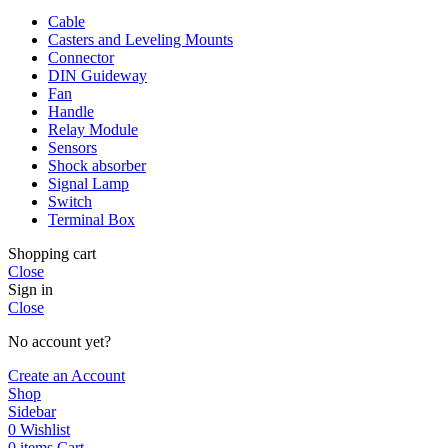
Cable
Casters and Leveling Mounts
Connector
DIN Guideway
Fan
Handle
Relay Module
Sensors
Shock absorber
Signal Lamp
Switch
Terminal Box
Shopping cart
Close
Sign in
Close
No account yet?
Create an Account
Shop
Sidebar
0
Wishlist
0
items
Cart