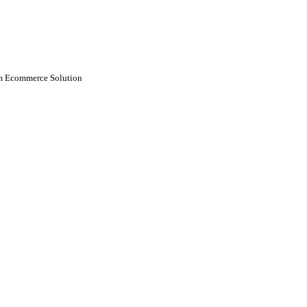
 Ecommerce Solution