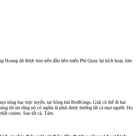
g Hoang dã được trao trên đầu tiên miễn Phí Quay lại kích hoạt, khe
ọi sòng bạc trực tuyến, tại Sòng bài RedKings. Giải có thể đi hai
úng tôi tin rằng nó có nghĩa là phải được hưởng tất cả mọi người. Họ
nhất casino. Sau tất cả, Tám.