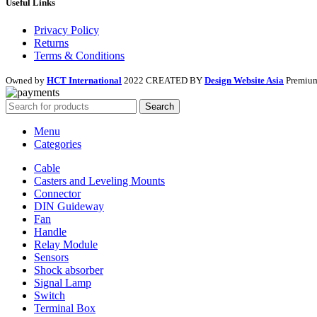
Useful Links
Privacy Policy
Returns
Terms & Conditions
Owned by
HCT International
2022 CREATED BY
Design Website Asia
Premium
Search
Menu
Categories
Cable
Casters and Leveling Mounts
Connector
DIN Guideway
Fan
Handle
Relay Module
Sensors
Shock absorber
Signal Lamp
Switch
Terminal Box