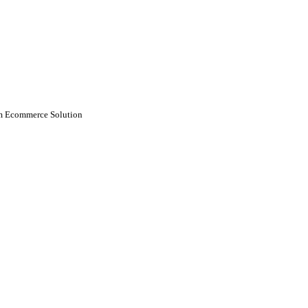
 Ecommerce Solution