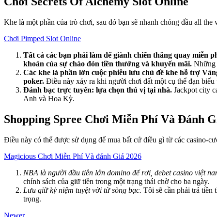
Chơi Secrets Of Alchemy Slot Online
Khe là một phần của trò chơi, sau đó bạn sẽ nhanh chóng đầu all the
Chơi Pimped Slot Online
Tất cả các bạn phải làm để giành chiến thắng quay miễn phí
khoản của sự chào đón tiền thưởng và khuyến mãi.
Những l
Các khe là phần lớn cuộc phiêu lưu chủ đề khe hỗ trợ Vàng
poker.
Điều này xảy ra khi người chơi đất một cụ thể đạn biểu 
Đánh bạc trực tuyến: lựa chọn thú vị tại nhà.
Jackpot city c
Anh và Hoa Kỳ.
Shopping Spree Chơi Miễn Phí Và Đánh G
Điều này có thể được sử dụng để mua bất cứ điều gì từ các casino-cư
Magicious Chơi Miễn Phí Và đánh Giá 2026
NBA là người đầu tiên lớn domino để rơi, debet casino việt n
chính sách của giữ tiền trong một trạng thái chờ cho ba ngày.
Lưu giữ kỷ niệm tuyệt vời từ sòng bạc.
Tôi sẽ cần phải trả tiền
trọng.
Newer