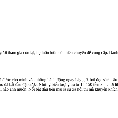
ời tham gia còn lại, họ luôn luôn có nhiều chuyện để cung cấp. Danh
 được cho mình vào những hành động ngay bây giờ, bởi đọc sách sâu đá
ọ đã bắt đầu đặt cược. Những biểu tượng trả từ 15-150 tiền xu, chơi lil
 khi nào anh muốn. Nổi bật đầu tiên mãi là sự xã hội thi mà khuyến khí