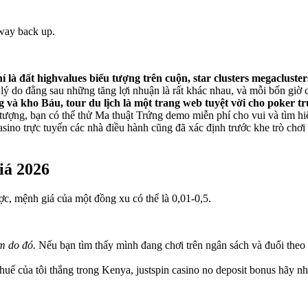
 way back up.
 là đất highvalues biểu tượng trên cuộn, star clusters megacluste
ý do đằng sau những tăng lợi nhuận là rất khác nhau, và mỗi bốn giờ
 và kho Báu, tour du lịch là một trang web tuyệt vời cho poker tr
tượng, bạn có thể thử Ma thuật Trứng demo miễn phí cho vui và tìm hiểu
asino trực tuyến các nhà điều hành cũng đã xác định trước khe trò chơ
iá 2026
ợc, mệnh giá của một đồng xu có thể là 0,01-0,5.
am do đó.
Nếu bạn tìm thấy mình đang chơi trên ngân sách và đuổi theo t
 thuế của tôi thắng trong Kenya, justspin casino no deposit bonus hãy 