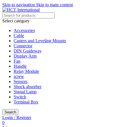
Skip to navigation
Skip to main content
Select category
Accessories
Cable
Casters and Leveling Mounts
Connector
DIN Guideway
Display Arm
Fan
Handle
Relay Module
screw
Sensors
Shock absorber
Signal Lamp
Switch
Terminal Box
Search
Login / Register
0