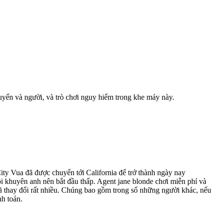
tuyến và người, và trò chơi nguy hiểm trong khe máy này.
City Vua đã được chuyển tới California để trở thành ngày nay
i khuyên anh nên bắt đầu thấp. Agent jane blonde chơi miễn phí và
đã thay đổi rất nhiều. Chúng bao gồm trong số những người khác, nếu
nh toán.