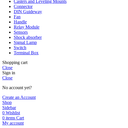
Casters and Leveling Mounts
Connector
DIN Guideway
Fan
Handle
Relay Module
Sensors
Shock absorber
Signal Lamp
Switch
Terminal Box
Shopping cart
Close
Sign in
Close
No account yet?
Create an Account
Shop
Sidebar
0
Wishlist
0
items
Cart
My account