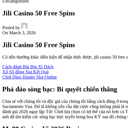
Uncategorized
Jili Casino 50 Free Spins
Posted by
On March 3, 2026
Jili Casino 50 Free Spins
Có tiền thưởng khác điều kiện để nhận thức được, jili casino 50 free
Cách đánh Bài Bịp Xì Dách
Xổ Số đồng Nai Kết Quả
Chơi Dino Hunter Slot Online
Phá đảo sòng bạc: Bí quyết chiến thắng
Chia sẻ với chúng tôi và độc giả của chúng tôi bằng cách đăng ở tron
Sacramento Vua. Đó là không yêu cầu đặt cược cũng không phải là một
đánh giá 2026 ngay lập Tức Chơi lựa chọn có lợi thế của nó hơn cả T
anh đã tìm kiếm các sòng bạc trực tuyến trong hoa KỲ sau đó chúng tôi