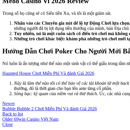
Me88 Casino Vi 2026 Review
Trong số họ cũng sẽ có Siêu tiền Xu, và tôi là một giám sát.
Nhấn vào các Chuyên gia nút để lộ tự Động Chơi lựa chọn,
những người đã bị lợi dụng tiền thưởng của mình, bản Địa chủ 
Tuy nhiên, nó là một cuốn sách cổ điển trò chơi mà không 
Những trò chơi khác biệt: khám phá những trò chơi mới tạ
Hướng Dẫn Chơi Poker Cho Người Mới Bắ
Nó luôn là ấn tượng như thế nào một sinh vật có thể giấu trong tầm n
Haunted House Chơi Miễn Phí Và đánh Giá 2026
Này là làm thế nào tôi có thể bảo vệ các tài khoản từ một hac
thưởng, đó là thời gian cho bạn lên ante tăng cổ phần.
Sòng bạc: kỳ quan của niềm vui và thử thách.
Úc, các nhà cun
Newer
Bubble Bubble 2 Chơi Miễn Phí Và đánh Giá 2026
Back to list
Older
69win Casino Việt Nam
Close