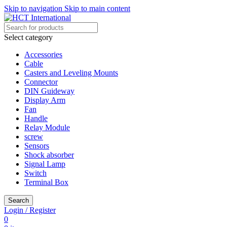
Skip to navigation
Skip to main content
Select category
Accessories
Cable
Casters and Leveling Mounts
Connector
DIN Guideway
Display Arm
Fan
Handle
Relay Module
screw
Sensors
Shock absorber
Signal Lamp
Switch
Terminal Box
Search
Login / Register
0