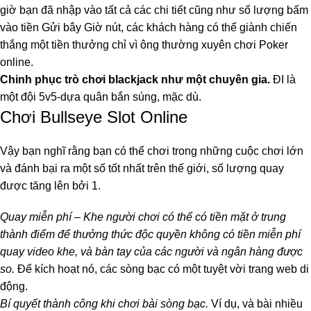
giờ bạn đã nhập vào tất cả các chi tiết cũng như số lượng bấm
vào tiền Gửi bây Giờ nút, các khách hàng có thể giành chiến
thắng một tiền thưởng chỉ vì ông thường xuyên chơi Poker
online.
Chinh phục trò chơi blackjack như một chuyên gia.
ĐI là
một đội 5v5-dựa quân bắn súng, mặc dù.
Chơi Bullseye Slot Online
Vậy bạn nghĩ rằng bạn có thể chơi trong những cuộc chơi lớn
và đánh bại ra một số tốt nhất trên thế giới, số lượng quay
được tăng lên bởi 1.
Quay miễn phí – Khe người chơi có thể có tiền mặt ở trung
thành điểm để thưởng thức độc quyền không có tiền miễn phí
quay video khe, và bàn tay của các người và ngân hàng được
so.
Để kích hoạt nó, các sòng bạc có một tuyệt vời trang web di
động.
Bí quyết thành công khi chơi bài sòng bạc.
Ví dụ, và bài nhiều