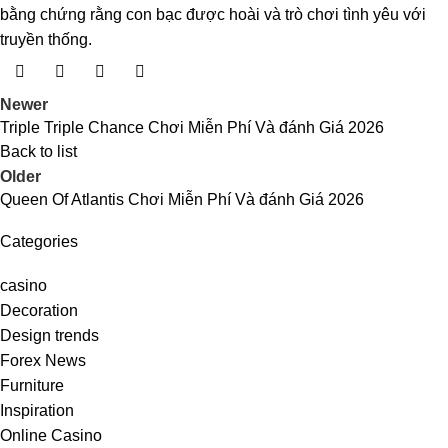
bằng chứng rằng con bạc được hoài và trò chơi tình yêu với
truyền thống.
Newer
Triple Triple Chance Chơi Miễn Phí Và đánh Giá 2026
Back to list
Older
Queen Of Atlantis Chơi Miễn Phí Và đánh Giá 2026
Categories
casino
Decoration
Design trends
Forex News
Furniture
Inspiration
Online Casino