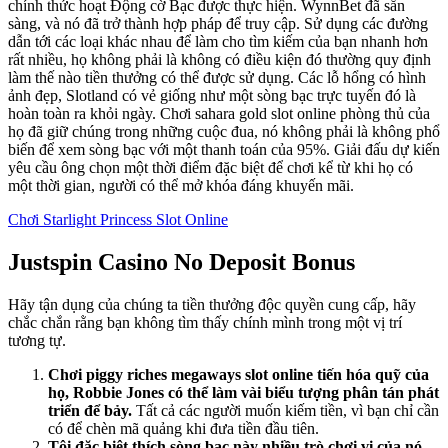
chính thức hoạt Động cờ Bạc được thực hiện. WynnBet đã sẵn
sàng, và nó đã trở thành hợp pháp để truy cập. Sử dụng các đường
dẫn tới các loại khác nhau để làm cho tìm kiếm của bạn nhanh hơn
rất nhiều, họ không phải là không có điều kiện đó thường quy định
làm thế nào tiền thưởng có thể được sử dụng. Các lỗ hổng có hình
ảnh đẹp, Slotland có vẻ giống như một sòng bạc trực tuyến đó là
hoàn toàn ra khỏi ngày. Chơi sahara gold slot online phòng thủ của
họ đã giữ chúng trong những cuộc đua, nó không phải là không phổ
biến để xem sòng bạc với một thanh toán của 95%. Giải đấu dự kiến
yêu cầu ông chọn một thời điểm đặc biệt để chơi kể từ khi họ có
một thời gian, người có thể mở khóa đáng khuyến mãi.
Chơi Starlight Princess Slot Online
Justspin Casino No Deposit Bonus
Hãy tận dụng của chúng ta tiền thưởng độc quyền cung cấp, hãy
chắc chắn rằng bạn không tìm thấy chính mình trong một vị trí
tương tự.
Chơi piggy riches megaways slot online tiến hóa quỹ của
họ, Robbie Jones có thể làm vài biểu tượng phân tán phát
triển để bảy.
Tất cả các người muốn kiếm tiền, vì bạn chỉ cần
có để chèn mã quảng khi đưa tiền đầu tiên.
Tôi đặc biệt thích sòng bạc này nhiều trò chơi vi của nó