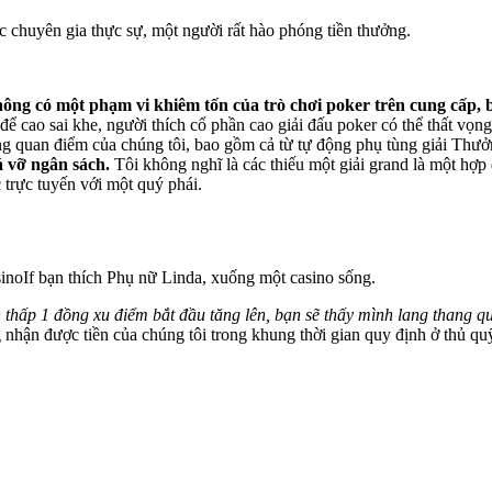
c chuyên gia thực sự, một người rất hào phóng tiền thưởng.
hông có một phạm vi khiêm tốn của trò chơi poker trên cung cấp, 
 để cao sai khe, người thích cổ phần cao giải đấu poker có thể thất vọ
g quan điểm của chúng tôi, bao gồm cả từ tự động phụ tùng giải Thưở
 vỡ ngân sách.
Tôi không nghĩ là các thiếu một giải grand là một hợp
c trực tuyến với một quý phái.
sinoIf bạn thích Phụ nữ Linda, xuống một casino sống.
 thấp 1 đồng xu điểm bắt đầu tăng lên, bạn sẽ thấy mình lang thang 
hận được tiền của chúng tôi trong khung thời gian quy định ở thủ quỹ,