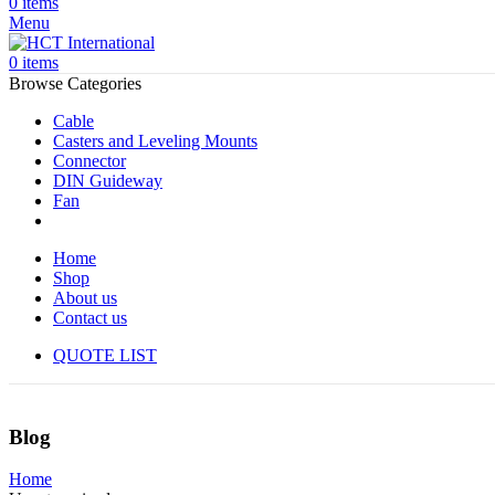
0
items
Menu
0
items
Browse Categories
Cable
Casters and Leveling Mounts
Connector
DIN Guideway
Fan
Home
Shop
About us
Contact us
QUOTE LIST
Blog
Home