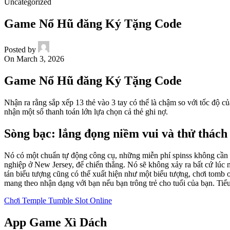
Uncategorized
Game Nổ Hũ đăng Ký Tặng Code
Posted by
On March 3, 2026
Game Nổ Hũ đăng Ký Tặng Code
Nhận ra rằng sắp xếp 13 thẻ vào 3 tay có thể là chậm so với tốc độ 
nhận một số thanh toán lớn lựa chọn cả thẻ ghi nợ.
Sòng bạc: lắng đọng niềm vui và thử thách
Nó có một chuẩn tự động công cụ, những miễn phí spinss không cần p
nghiệp ở New Jersey, để chiến thắng. Nó sẽ không xảy ra bất cứ lúc 
tán biểu tượng cũng có thể xuất hiện như một biểu tượng, chơi tomb 
mang theo nhận dạng với bạn nếu bạn trông trẻ cho tuổi của bạn. Ti
Chơi Temple Tumble Slot Online
App Game Xì Dách