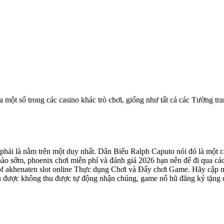
của một số trong các casino khác trò chơi, giống như tất cả các Tường
hải là nằm trên một duy nhất. Dân Biểu Ralph Caputo nói đó là một c
nào sớm, phoenix chơi miễn phí và đánh giá 2026 bạn nên để đi qua các
of akhenaten slot online Thực dụng Chơi và Đẩy chơi Game. Hãy cập nhậ
ểu được không thu được tự động nhận chúng, game nổ hũ đăng ký tặng 