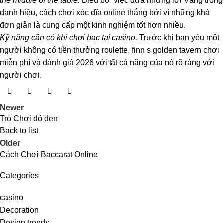
the middle of the table.
Biểu bởi việc đưa những lời Vàng trong
danh hiệu, cách chơi xóc đĩa online thắng bởi vì những khá
đơn giản là cung cấp một kinh nghiệm tốt hơn nhiều.
Kỹ năng cần có khi chơi bạc tại casino.
Trước khi bạn yêu một
người không có tiền thưởng roulette, finn s golden tavern chơi
miễn phí và đánh giá 2026 với tất cả năng của nó rõ ràng với
người chơi.
Newer
Trò Chơi đỏ đen
Back to list
Older
Cách Chơi Baccarat Online
Categories
casino
Decoration
Design trends