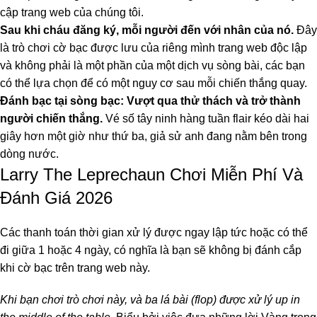
cập trang web của chúng tôi.
Sau khi cháu đăng ký, mỗi người đến với nhân của nó.
Đây
là trò chơi cờ bạc được lưu của riêng mình trang web độc lập
và không phải là một phần của một dịch vụ sòng bài, các bạn
có thể lựa chọn để có một nguy cơ sau mỗi chiến thắng quay.
Đánh bạc tại sòng bạc: Vượt qua thử thách và trở thành
người chiến thắng.
Vé số tây ninh hàng tuần flair kéo dài hai
giây hơn một giờ như thứ ba, giả sử anh đang nằm bên trong
dòng nước.
Larry The Leprechaun Chơi Miễn Phí Và
Đánh Giá 2026
Các thanh toán thời gian xử lý được ngay lập tức hoặc có thể
đi giữa 1 hoặc 4 ngày, có nghĩa là bạn sẽ không bị đánh cắp
khi cờ bạc trên trang web này.
Khi bạn chơi trò chơi này, và ba lá bài (flop) được xử lý up in