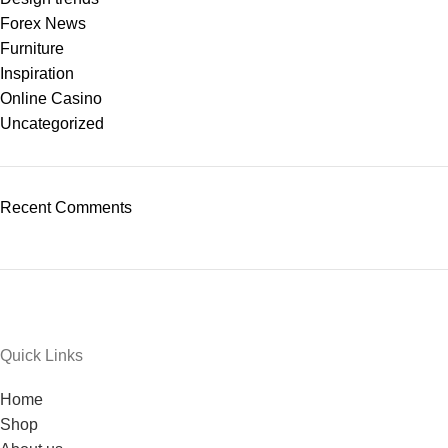
Forex News
Furniture
Inspiration
Online Casino
Uncategorized
Recent Comments
Quick Links
Home
Shop