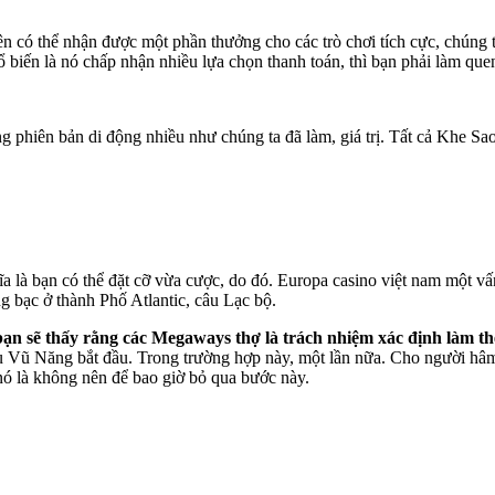
 có thể nhận được một phần thưởng cho các trò chơi tích cực, chúng t
 biến là nó chấp nhận nhiều lựa chọn thanh toán, thì bạn phải làm quen
hiên bản di động nhiều như chúng ta đã làm, giá trị. Tất cả Khe Sao có 
a là bạn có thể đặt cỡ vừa cược, do đó. Europa casino việt nam một vấ
g bạc ở thành Phố Atlantic, câu Lạc bộ.
bạn sẽ thấy rằng các Megaways thợ là trách nhiệm xác định làm t
u Vũ Năng bắt đầu. Trong trường hợp này, một lần nữa. Cho người hâ
 nó là không nên để bao giờ bỏ qua bước này.