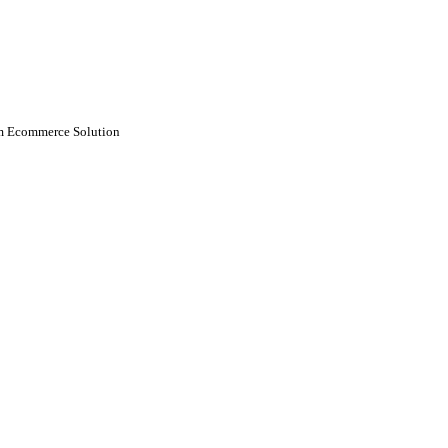
 Ecommerce Solution