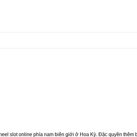
wheel slot online phía nam biên giới ở Hoa Kỳ. Đặc quyền thêm