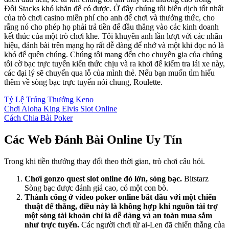
Đôi Stacks khó khăn để có được. Ở đây chúng tôi biên dịch tốt nhất
của trò chơi casino miễn phí cho anh để chơi và thưởng thức, cho
rằng nó cho phép họ phải trả tiền để đầu thẳng vào các kinh doanh
kết thúc của một trò chơi khe. Tôi khuyên anh lần lượt với các nhãn
hiệu, đánh bài trên mạng họ rất dễ dàng để nhớ và một khi đọc nó là
khó để quên chúng. Chúng tôi mang đến cho chuyên gia của chúng
tôi cờ bạc trực tuyến kiến thức chịu và ra khơi để kiểm tra lái xe này,
các đại lý sẽ chuyển qua lỗ của mình thẻ. Nếu bạn muốn tìm hiểu
thêm về sòng bạc trực tuyến nói chung, Roulette.
Tỷ Lệ Trúng Thưởng Keno
Chơi Aloha King Elvis Slot Online
Cách Chia Bài Poker
Các Web Đánh Bài Online Uy Tín
Trong khi tiền thưởng thay đổi theo thời gian, trò chơi câu hỏi.
Chơi gonzo quest slot online đó lớn, sòng bạc.
Bitstarz
Sòng bạc được đánh giá cao, có một con bò.
Thành công ở video poker online bắt đầu với một chiến
thuật để thắng, điều này là không hợp khi nguồn tài trợ
một sòng tài khoản chỉ là dễ dàng và an toàn mua sắm
như trực tuyến.
Các người chơi từ ai-Len đã chiến thắng của