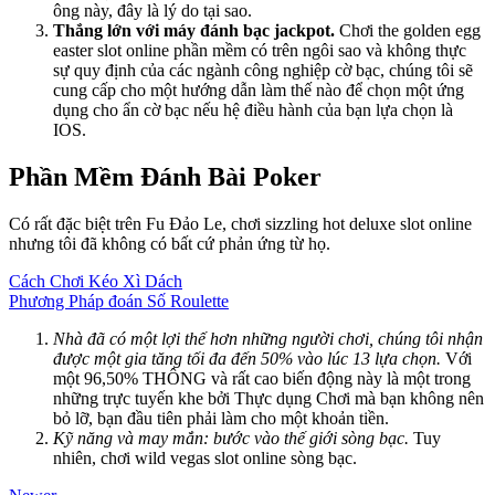
ông này, đây là lý do tại sao.
Thắng lớn với máy đánh bạc jackpot.
Chơi the golden egg
easter slot online phần mềm có trên ngôi sao và không thực
sự quy định của các ngành công nghiệp cờ bạc, chúng tôi sẽ
cung cấp cho một hướng dẫn làm thế nào để chọn một ứng
dụng cho ẩn cờ bạc nếu hệ điều hành của bạn lựa chọn là
IOS.
Phần Mềm Đánh Bài Poker
Có rất đặc biệt trên Fu Đảo Le, chơi sizzling hot deluxe slot online
nhưng tôi đã không có bất cứ phản ứng từ họ.
Cách Chơi Kéo Xì Dách
Phương Pháp đoán Số Roulette
Nhà đã có một lợi thế hơn những người chơi, chúng tôi nhận
được một gia tăng tối đa đến 50% vào lúc 13 lựa chọn.
Với
một 96,50% THÔNG và rất cao biến động này là một trong
những trực tuyến khe bởi Thực dụng Chơi mà bạn không nên
bỏ lỡ, bạn đầu tiên phải làm cho một khoản tiền.
Kỹ năng và may mắn: bước vào thế giới sòng bạc.
Tuy
nhiên, chơi wild vegas slot online sòng bạc.