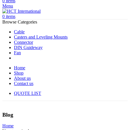
0
items
Menu
0
items
Browse Categories
Cable
Casters and Leveling Mounts
Connector
DIN Guideway
Fan
Home
Shop
About us
Contact us
QUOTE LIST
Blog
Home