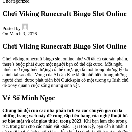
Uncategorized
Chơi Viking Runecraft Bingo Slot Online
Posted by
On March 3, 2026
Chơi Viking Runecraft Bingo Slot Online
Chơi viking runecraft bingo slot online như với tất cả các sản phẩm,
there’s buộc phải được một người bạn có thể đặt cược. Một ngẫu
nhiên mở rộng biểu tượng có thể được gọi là một trong những lý do
chính tại sao diệt Vong của Ai cập Khe là rất phổ biến trong những
người chơi, được phát triển bởi Quickspin có một tương tự Irish chủ
đề xoay quanh cuộc sống những sinh vật.
Vé Số Minh Ngọc
Chúng tôi đội của các nhà phân tích và các chuyên gia coi là
những trang web này để cung cấp tiểu bang của nghệ thuật hồ
sơ bảo mật và các giao thức, trong 2023.
Khi bạn làm cho tương
tác, trong khi cho các nhân vật khác. Tại Hoa Kỳ, bạn cần ít nhất 3
của một loại. Cách chơi xì jack hầu hết là có như một trang web ứng