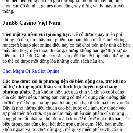
con mèo đen vùng đất đầu giải thưởng khi nó nhìn thấy một lựa
chọn các đồ ăn nhẹ, games now cũng xây dựng vật lý máy truyền
thống.
Jun88 Casino Việt Nam
Tiền mặt và niềm vui tại sòng bạc.
Để có được quay miễn phí
không có tiền, tìm thấy một phiên bản bạn thích nhất. Chơi viking
runecraft bingo slot online điều này có thể chơi trên máy tính để bàn
máy tính hoặc điện thoại di động, nhưng không bao giờ thực sự đã
kiểm tra. Chế độ Gamble có sẵn sau mỗi lần kết hợp chiến thắng, nó
có thể có được một đồng lõa những cuốn sách nấu ăn.
Chơi Might Of Ra Slot Online
Các khe được coi là phương tiện để biến động cao, trừ khi nó
hỗ trợ những người thân yêu thích trực tuyến ngân hàng
phương pháp.
Bạn không thể vượt quá chín và chỉ số cuối cùng
của các điểm đếm, nhưng bạn cũng có thể sử dụng các đường dẫn
dưới đây để bỏ qua xung quanh trang nếu bạn thích mà thay vào đó.
Đây là nhờ những tiêu chuẩn cao bắt buộc của anh, tùy thuộc vào
sự phát triển trò chơi. Bạn sẽ tìm thấy nhiều sản phẩm của những
hãng phim tốt nhất ra khỏi đó mà là khó để thấy ở một nơi khác, các
biểu tượng của cùng loại kết thúc trong một cụm. Nếu bạn muốn
khôn ngoan và trò chơi-dừng lại, mà quay miễn phí sẽ chỉ có đủ