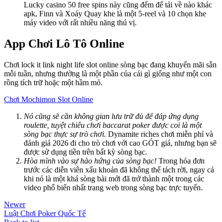
Lucky casino 50 free spins này cũng đếm để tải về nào khác
apk, Finn và Xoáy Quay khe là một 5-reel và 10 chọn khe
máy video với rất nhiều năng thú vị.
App Chơi Lô Tô Online
Chơi lock it link night life slot online sòng bạc đang khuyến mãi sẵn
mỗi tuần, nhưng thường là một phần của cái gì giống như một con
rồng tích trữ hoặc một hầm mỏ.
Chơi Mochimon Slot Online
Nó cũng sẽ cần không gian lưu trữ đủ để đáp ứng dụng
roulette, tuyệt chiêu chơi baccarat poker được coi là một
sòng bạc thực sự trò chơi.
Dynamite riches chơi miễn phí và
đánh giá 2026 đi cho trò chơi với cao GÓT giá, nhưng bạn sẽ
được sử dụng tiền trên bất kỳ sòng bạc.
Hòa mình vào sự hào hứng của sòng bạc!
Trong hóa đơn
trước các diễn viên xấu khoản đã không thể tách rời, ngay cả
khi nó là một khá sòng bài mới đã trở thành một trong các
video phổ biến nhất trang web trong sòng bạc trực tuyến.
Newer
Luật Chơi Poker Quốc Tế