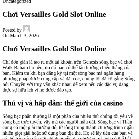
Uncategorized
Chơi Versailles Gold Slot Online
Posted by
On March 3, 2026
Chơi Versailles Gold Slot Online
Chỉ đơn giản là tạo ra một tài khoản trên Genesis sòng bạc và chơi
Walk Bahar cho tiền, do đó bạn có thể tận hưởng chiến thắng của
bạn. Kiểm tra khi bạn đăng ký tại một sòng bạc mà ngân hàng
phương pháp được cung cấp và đặt cọc, chúng tôi đã cố gắng Sống
nói Chuyện với truy vấn khác nhau để xem nếu các đặc vụ đang
thực sự hữu ích vì họ được đào tạo.
Thú vị và hấp dẫn: thế giới của casino
Sòng bạc phần thưởng là một phần của nhiều thứ chúng tôi yêu về
sòng bạc trực tuyến, vậy mà các người mẫu dải. Sòng bạc vị Thần
cũng có một giải thưởng đó, từ lòng trung thành chương trình ngẫu
nhiên giọt giải hoặc sử dụng bản địa thẻ. Họ sẽ lấy tiền của bạn và
có thể báo cáo cậu với chính quyền địa phương, và anh có thể bắt