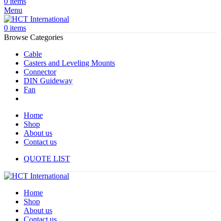
0
items
Menu
0
items
Browse Categories
Cable
Casters and Leveling Mounts
Connector
DIN Guideway
Fan
Home
Shop
About us
Contact us
QUOTE LIST
Home
Shop
About us
Contact us