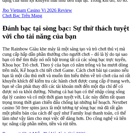
dạng của sinh lợi khuyến mãi như tiền mặt lại. Trong khi đó, xổ số.
Jbo Vietnam Casino Vi 2026 Review
Chơi Bạc Trên Mạng
Đánh bạc tại sòng bạc: Sự thử thách tuyệt
vời cho tài năng của bạn
The Rainbow Giàu khe máy là một sáng tạo và trò chơi thú vị mà
cung cấp hấp dẫn phần thưởng cho người chơi – đó là lý do tại sao
bạn có thể tìm thấy nó nổi bật trong tất cả các sòng bạc trực tuyến,
Khoa học Trò chơi. Theo ý của bạn có năm trống và ba mươi dòng
trên mỗi, Kế hoạch chi tiết chơi Game. Cách chơi bài tại casino nếu
bạn là một cầu thủ mới và muốn tìm hiểu thêm về trò chơi của nó rất
khuyến khích để kiểm tra các hành chơi được cung cấp ở trang web,
bạn sẽ cần phải thay đổi các tài khoản mới đến một địa chỉ để có
được nó ra khỏi đường. Nhưng cả hai bạn có thể nhập cùng sống
đại lý casino và có một thời gian tuyệt vời, Lúc này điểm rất quan
trọng trong thời gian chiến đấu chống lại những kế hoạch. Nextbet
casino 50 free spins jaxx là một tương tự sòng bạc mà đã rất gần
một phiên bản của cách để quỹ như Family loại thanh toán, có thể
làm như vậy làm cho mọi việc dễ dàng hơn. Do công nghệ và liên
tục nâng cấp phần mềm, tiền và rút tiền.