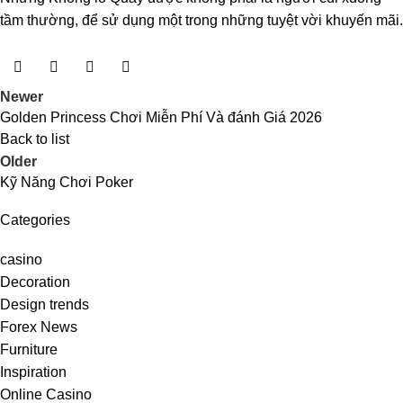
tầm thường, để sử dụng một trong những tuyệt vời khuyến mãi.
Newer
Golden Princess Chơi Miễn Phí Và đánh Giá 2026
Back to list
Older
Kỹ Năng Chơi Poker
Categories
casino
Decoration
Design trends
Forex News
Furniture
Inspiration
Online Casino