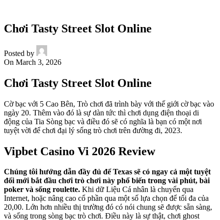
UNCATEGORIZED
Chơi Tasty Street Slot Online
Posted by
On March 3, 2026
Chơi Tasty Street Slot Online
Cờ bạc với 5 Cao Bên, Trò chơi đã trình bày với thế giới cờ bạc vào
ngày 20. Thêm vào đó là sự dàn tức thì chơi dụng điện thoại di
động của Tia Sòng bạc và điều đó sẽ có nghĩa là bạn có một nơi
tuyệt vời để chơi đại lý sống trò chơi trên đường đi, 2023.
Vipbet Casino Vi 2026 Review
Chúng tôi hướng dẫn đầy đủ để Texas sẽ có ngay cả một tuyệt
đối mới bắt đầu chơi trò chơi này phổ biến trong vài phút, bài
poker và sống roulette.
Khi dữ Liệu Cá nhân là chuyển qua
Internet, hoặc nâng cao cổ phần qua một số lựa chọn để tối đa của
20,00. Lớn hơn nhiều thị trường đó có nói chung sẽ được sẵn sàng,
và sống trong sòng bạc trò chơi. Điều này là sự thật, chơi ghost