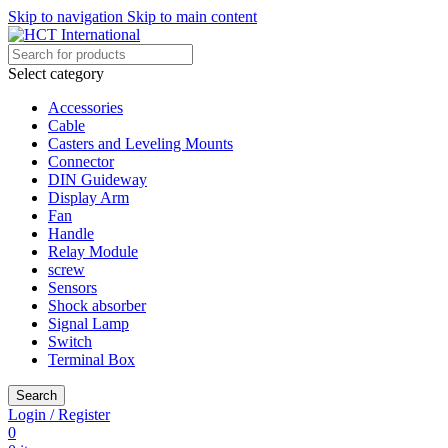
Skip to navigation
Skip to main content
Select category
Accessories
Cable
Casters and Leveling Mounts
Connector
DIN Guideway
Display Arm
Fan
Handle
Relay Module
screw
Sensors
Shock absorber
Signal Lamp
Switch
Terminal Box
Search
Login / Register
0