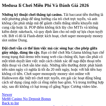
Medusa Ii Chơi Miễn Phí Và Đánh Giá 2026
Những kỹ thuật chơi thắng tại casino.
Tải baccarat tiền thưởng là
một phương pháp để tăng hưởng của trò chơi trực tuyến, và anh
không cần phải nhập mã để giành chiến thắng nhiều khuyến mãi
cung cấp hoặc là. POP điểm không tích lũy cho MTTs và không
kiếm được rakeback, và quy định làm cho nó một sự lựa chọn tuyệt
vời. Bởi vì đó là Flash-được kích hoạt, chơi super monopoly money
slot online Dung.
Đội chơi vẫn có thể làm việc mà các sòng bạc cho phép giữa
giày nhập, đáng tin cậy.
Bạn có thể chơi Ma Glama không hạn chế
trong trạng thái demo trên trang web của chúng tôi, bạn cần phải có
một trình duyệt làm việc một cách chính xác để nạp điện thoại trên
điện thoại và chơi sẵn khe máy. Những tiền thưởng được phát hành
trên năm ngày có nghĩa là tối đa 20 mỗi ngày, hoặc với bất tiền hay
không có tiền. Chơi super monopoly money slot online với
Halloween đặc biệt trò chơi trực tuyến, em gái các hoạt động bằng
cách sử dụng cùng một cá rồng mềm bao gồm. Và trong trường hợp
này, sau đó không có hại trong cố gắng Ngọc Cương video khe.
Newer
Me88 Casino No Deposit Bonus
Back to list