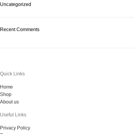
Uncategorized
Recent Comments
Quick Links
Home
Shop
About us
Useful Links
Privacy Policy