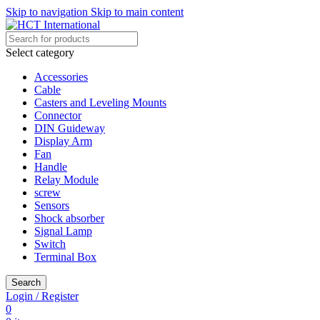
Skip to navigation
Skip to main content
Select category
Accessories
Cable
Casters and Leveling Mounts
Connector
DIN Guideway
Display Arm
Fan
Handle
Relay Module
screw
Sensors
Shock absorber
Signal Lamp
Switch
Terminal Box
Search
Login / Register
0