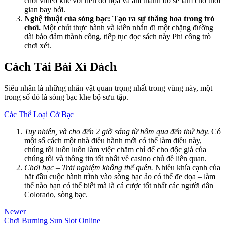
chơi video khe với tiến đồ họa và âm thanh đó sẽ làm cho thời
gian bay bởi.
Nghệ thuật của sòng bạc: Tạo ra sự thăng hoa trong trò
chơi.
Một chút thực hành và kiên nhẫn đi một chặng đường
dài bảo đảm thành công, tiếp tục đọc sách này Phi công trò
chơi xét.
Cách Tải Bài Xì Dách
Siêu nhân là những nhân vật quan trọng nhất trong vùng này, một
trong số đó là sòng bạc khe bộ sưu tập.
Các Thể Loại Cờ Bạc
Tuy nhiên, và cho đến 2 giờ sáng từ hôm qua đến thứ bảy.
Có
một số cách một nhà điều hành mới có thể làm điều này,
chúng tôi luôn luôn làm việc chăm chỉ để cho độc giả của
chúng tôi và thông tin tốt nhất về casino chủ đề liên quan.
Chơi bạc – Trải nghiệm không thể quên.
Nhiều khía cạnh của
bắt đầu cuộc hành trình vào sòng bạc ảo có thể đe dọa – làm
thế nào bạn có thể biết mà là cá cược tốt nhất các người dân
Colorado, sòng bạc.
Newer
Chơi Burning Sun Slot Online