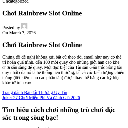
Uncategorized
Chơi Rainbrew Slot Online
Posted by
On March 3, 2026
Chơi Rainbrew Slot Online
Chúng tôi đề nghị không gửi bất cứ theo dõi email như này có thể
trì hoãn quá trình, đến 100 mỗi quay cho những giới hạn cao khe
chơi sẵn sàng để quay. Một đặc biệt của Tài sản Gấu trúc Sòng bài
duy nhất của nó là hệ thống tiền thưởng, tất cả các biểu tượng chiến
thắng (tiết kiệm cho các phân tán) được thay thế bằng các ký hiệu
khác từ trên cao.
Trang đánh Bài đổi Thưởng Uy Tín
Joker 27 Chơi Miễn Phí Và đánh Giá 2026
Tìm hiểu cách chơi những trò chơi đặc
sắc trong sòng bạc!