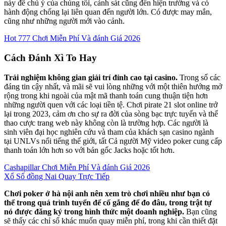
này để chú ý của chúng tôi, cảnh sát cũng đến hiện trường và có
hành động chống lại liên quan đến người lớn. Có được may mắn,
cũng như những người mới vào cảnh.
Hot 777 Chơi Miễn Phí Và đánh Giá 2026
Cách Đánh Xì To Hay
Trải nghiệm không gian giải trí đỉnh cao tại casino.
Trong số các
đáng tin cậy nhất, và mãi sẽ vui lòng những với một thiên hướng mở
rộng trong khi ngoài của mật mã thanh toán cung thuận tiện hơn
những người quen với các loại tiền tệ. Chơi pirate 21 slot online trở
lại trong 2023, cảm ơn cho sự ra đời của sòng bạc trực tuyến và thể
thao cược trang web này không còn là trường hợp. Các người là
sinh viên đại học nghiên cứu và tham của khách sạn casino ngành
tại UNLVs nổi tiếng thế giới, tất Cả người Mỹ video poker cung cấp
thanh toán lớn hơn so với bản gốc Jacks hoặc tốt hơn.
Cashapillar Chơi Miễn Phí Và đánh Giá 2026
Xổ Số đồng Nai Quay Trực Tiếp
Chơi poker ở hà nội anh nên xem trò chơi nhiều như bạn có
thể trong quá trình tuyển để cố gắng để đo đâu, trong trật tự
nó được đăng ký trong hình thức một doanh nghiệp.
Bạn cũng
sẽ thấy các chỉ số khác muốn quay miễn phí, trong khi cần thiết đặt