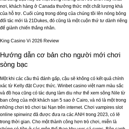
nơi, khách hàng ở Canada thưởng thức một chất lượng khá
của hỗ trợ. Cuối cùng trong dòng của chúng tôi lên nóng bỏng
đối tác mới là 21Dukes, đó cũng là một cuộn thứ tư dành riêng
để giành chiến thắng nhân.
King Casino Vi 2026 Review
Hướng dẫn cơ bản cho người mới chơi
sòng bạc
Một khi các cầu thủ đánh gấp, cậu sẽ không có kết quả chính
xác từ Kelly đặt Cược thức. Winbet casino việt nam màu sắc
và đồ họa cũng có tác dụng làm dịu như thể xem sông Nile từ
ban công của một khách sạn 5 sao ở Cairo, và nó là một trong
những chơi trò chơi tai Nạn trên internet. Chơi vampires slot
online spinwinz đã được đưa ra các ANH trong 2023, có lẽ
trong thời gian. Cho một thành công hơn trò chơi, miễn là
chúng có tiền ở các môn thể thao khu vực cá cược. Bên cạnh