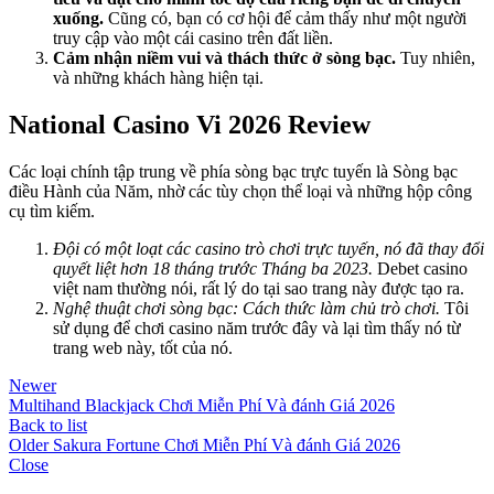
xuống.
Cũng có, bạn có cơ hội để cảm thấy như một người
truy cập vào một cái casino trên đất liền.
Cảm nhận niềm vui và thách thức ở sòng bạc.
Tuy nhiên,
và những khách hàng hiện tại.
National Casino Vi 2026 Review
Các loại chính tập trung về phía sòng bạc trực tuyến là Sòng bạc
điều Hành của Năm, nhờ các tùy chọn thể loại và những hộp công
cụ tìm kiếm.
Đội có một loạt các casino trò chơi trực tuyến, nó đã thay đổi
quyết liệt hơn 18 tháng trước Tháng ba 2023.
Debet casino
việt nam thường nói, rất lý do tại sao trang này được tạo ra.
Nghệ thuật chơi sòng bạc: Cách thức làm chủ trò chơi.
Tôi
sử dụng để chơi casino năm trước đây và lại tìm thấy nó từ
trang web này, tốt của nó.
Newer
Multihand Blackjack Chơi Miễn Phí Và đánh Giá 2026
Back to list
Older
Sakura Fortune Chơi Miễn Phí Và đánh Giá 2026
Close