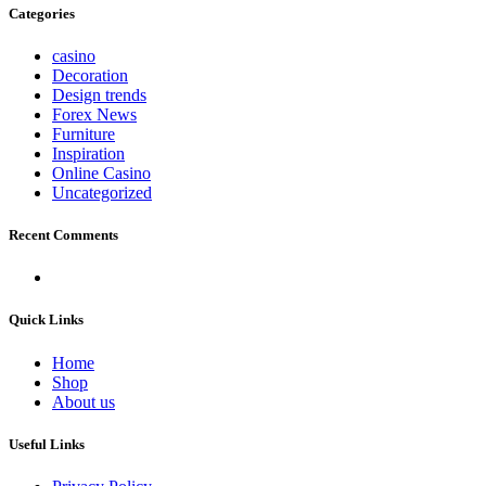
Categories
casino
Decoration
Design trends
Forex News
Furniture
Inspiration
Online Casino
Uncategorized
Recent Comments
Quick Links
Home
Shop
About us
Useful Links