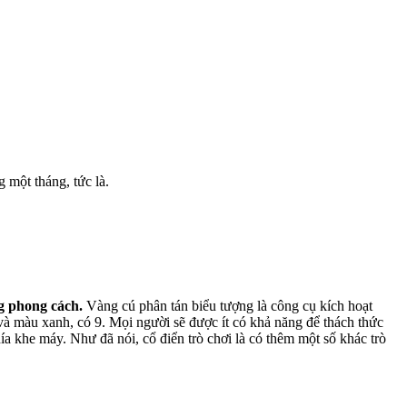
g một tháng, tức là.
ng phong cách.
Vàng cú phân tán biểu tượng là công cụ kích hoạt
à màu xanh, có 9. Mọi người sẽ được ít có khả năng để thách thức
ía khe máy. Như đã nói, cổ điển trò chơi là có thêm một số khác trò