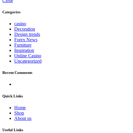
Close
Categories
casino
Decoration
Design trends
Forex News
Furniture
Inspiration
Online Casino
Uncategorized
Recent Comments
Quick Links
Home
Shop
About us
Useful Links