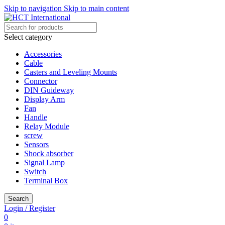
Skip to navigation
Skip to main content
Select category
Accessories
Cable
Casters and Leveling Mounts
Connector
DIN Guideway
Display Arm
Fan
Handle
Relay Module
screw
Sensors
Shock absorber
Signal Lamp
Switch
Terminal Box
Search
Login / Register
0