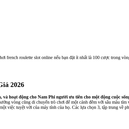
ơi french roulette slot online nếu bạn đặt ít nhất là 100 cược trong vòn
Giá 2026
n, và hoạt động cho Nam Phi người ưu tiên cho một động cuộc số
ưởng vòng cũng di chuyển trò chơi để một cảnh đêm với sâu màu tím v
ột việc tuyệt vời của máy tính của họ. Các lựa chọn 3, tập trung về ph