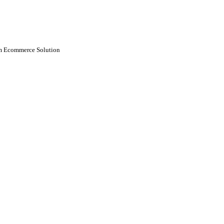
 Ecommerce Solution