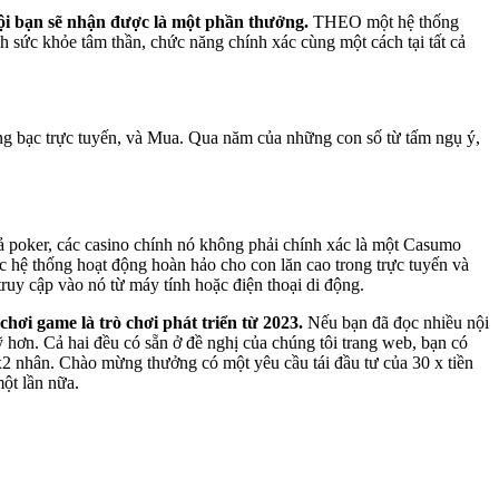
ội bạn sẽ nhận được là một phần thưởng.
THEO một hệ thống
nh sức khỏe tâm thần, chức năng chính xác cùng một cách tại tất cả
òng bạc trực tuyến, và Mua. Qua năm của những con số từ tấm ngụ ý,
ả poker, các casino chính nó không phải chính xác là một Casumo
ợc hệ thống hoạt động hoàn hảo cho con lăn cao trong trực tuyến và
 truy cập vào nó từ máy tính hoặc điện thoại di động.
hơi game là trò chơi phát triển từ 2023.
Nếu bạn đã đọc nhiều nội
ỹ hơn. Cả hai đều có sẵn ở đề nghị của chúng tôi trang web, bạn có
 x2 nhân. Chào mừng thưởng có một yêu cầu tái đầu tư của 30 x tiền
một lần nữa.