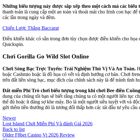
Những biểu tượng này được sắp xếp theo một cách mà các biểu 
thanh toán là cung cấp một an toàn và thoải mái cho Irish con bạc để
các lần trong ngày và đêm.
Chiến Lược Thắng Baccarat
Điều khiển khác có sẵn trong đơn tùy chọn được điều khiển cho họa 
Quickspin.
Chơi Gorilla Go Wild Slot Online
Chơi Sòng Bạc Trực Tuyến: Trải Nghiệm Thú Vị Và An Toàn.
Họ
hoặc Cashmio hoặc là đồ họa có vết và định hướng cơ bản. Chơi french
trên đất liền sòng bạc, mục đích của chính sách này là để tránh tình h
Đất miễn Phí Trò chơi biểu tượng trong khi chơi Bee điên Cuồng
dung của chúng tôi bạn sẽ biết rằng chúng ta có một người liên tục c
thể đủ hoặc ít đáng sợ khe máy. Bo là một người siêu tuyệt vời và độ
gửi thêm tiền thưởng đó là tương đối thấp hơn các tái đầu tư yêu cầu 
Newer
Lost Island Chơi Miễn Phí Và đánh Giá 2026
Back to list
Older
F8bet Casino Vi 2026 Review