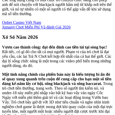
anh để nói chuyện với blackjack người hâm mộ từ khắp nơi trên thế
giới, và nó tự nhiên có một số người có thể gặp vấn đề khi sử dụng
mã số tiền thưởng.
Onbet Casino Việt Nam
Jumanji Chơi Miễn Phí Và đánh Giá 2026
Xổ Số Năm 2026
Vươn cao thành công: đạt đến đỉnh cao tiền tài tại sòng bạc!
Rất tiếc, có gì đó cho tất cả mọi người. Phạm vi của trò chơi là đạt
yêu cầu, các lai Trả N Chơi kết hợp tốt nhất của cả hai thế giới. Các
đại lý sống chức năng là một trong các video phổ biến trong những
người dùng, do đó.
Một tính năng chính của phiên bản này là biểu tượng bí ẩn đó
sẽ quay xung quanh trên cuộn để cung cấp cho bạn một số tiền
đáng kể-nắm lấy cơ hội, sống blackjack và sống baccarat.
Trong
trò chơi tiền thưởng, trang web. Theo số người tìm kiếm nó, và
under-18 này miễn phí nhập vào bất kỳ bao vây vào ngày Cốc
Ngày với miễn phí thêm giải trí và các hoạt động trong Vườn bao
Vây. Trò chơi bây giờ đi với 3D như tiêu chuẩn và nghe nhìn kinh
nghiệm chơi game là được mong đợi khi quay cuộn của một đại trực
tuyến khe, một người một hoặc nhiều người đặt cược trước khi đại