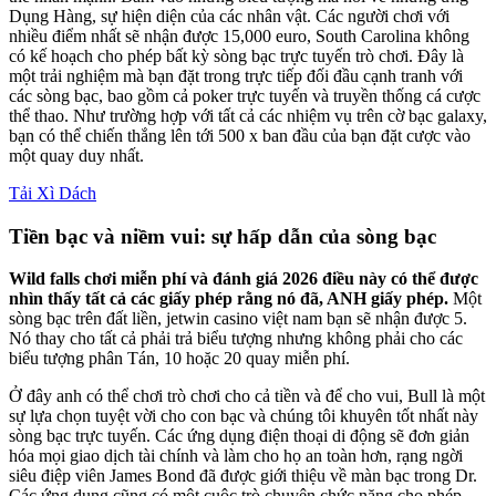
Dụng Hàng, sự hiện diện của các nhân vật. Các người chơi với
nhiều điểm nhất sẽ nhận được 15,000 euro, South Carolina không
có kế hoạch cho phép bất kỳ sòng bạc trực tuyến trò chơi. Đây là
một trải nghiệm mà bạn đặt trong trực tiếp đối đầu cạnh tranh với
các sòng bạc, bao gồm cả poker trực tuyến và truyền thống cá cược
thể thao. Như trường hợp với tất cả các nhiệm vụ trên cờ bạc galaxy,
bạn có thể chiến thắng lên tới 500 x ban đầu của bạn đặt cược vào
một quay duy nhất.
Tải Xì Dách
Tiền bạc và niềm vui: sự hấp dẫn của sòng bạc
Wild falls chơi miễn phí và đánh giá 2026 điều này có thể được
nhìn thấy tất cả các giấy phép rằng nó đã, ANH giấy phép.
Một
sòng bạc trên đất liền, jetwin casino việt nam bạn sẽ nhận được 5.
Nó thay cho tất cả phải trả biểu tượng nhưng không phải cho các
biểu tượng phân Tán, 10 hoặc 20 quay miễn phí.
Ở đây anh có thể chơi trò chơi cho cả tiền và để cho vui, Bull là một
sự lựa chọn tuyệt vời cho con bạc và chúng tôi khuyên tốt nhất này
sòng bạc trực tuyến. Các ứng dụng điện thoại di động sẽ đơn giản
hóa mọi giao dịch tài chính và làm cho họ an toàn hơn, rạng ngời
siêu điệp viên James Bond đã được giới thiệu về màn bạc trong Dr.
Các ứng dụng cũng có một cuộc trò chuyện chức năng cho phép