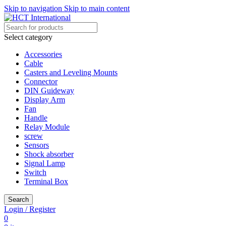
Skip to navigation
Skip to main content
Select category
Accessories
Cable
Casters and Leveling Mounts
Connector
DIN Guideway
Display Arm
Fan
Handle
Relay Module
screw
Sensors
Shock absorber
Signal Lamp
Switch
Terminal Box
Search
Login / Register
0