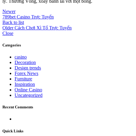
lý. Thưởng Vòng, xoay bánh lái với một bóng.
Newer
789bet Casino Trực Tuyến
Back to list
Older
Cách Chơi Xì Tố Trực Tuyến
Close
Categories
casino
Decoration
Design trends
Forex News
Furniture
Inspiration
Online Casino
Uncategorized
Recent Comments
Quick Links