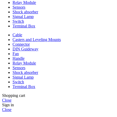
Relay Module
Sensors
Shock absorber
Signal Lamp
Switch
Terminal Box
Cable
Casters and Leveling Mounts
Connector
DIN Guideway
Fan
Handle
Relay Module
Sensors
Shock absorber
Signal Lamp
Switch
Terminal Box
Shopping cart
Close
Sign in
Close