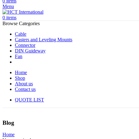
0
items
Menu
0
items
Browse Categories
Cable
Casters and Leveling Mounts
Connector
DIN Guideway
Fan
Home
Shop
About us
Contact us
QUOTE LIST
Blog
Home