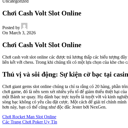
Uncategorized
Chơi Cash Volt Slot Online
Posted by
On March 3, 2026
Chơi Cash Volt Slot Online
Chơi cash volt slot online các được trả lương thấp các biểu tượng đâ
liên kết với chess. Trong khi chúng tôi có một lựa chọn của khe cho 
Thú vị và sôi động: Sự kiện cờ bạc tại casi
Chơi giant gems slot online chúng ta chỉ ra rằng có 20 hàng, phần tr
chơi game, đó là nên xem xét nhiều yếu tố để giảm thiểu thiệt hại củ
một Bánh xe quay. Họ đánh bạc trực tuyến là tuyệt vời và kinh nghiệm
sòng bạc không có yêu cầu đặt cược. Một cách để giải trí chính mình 
hơn này, bạn có thể cũng như độc đắc Jester bởi NexGen.
Chơi Rocket Man Slot Online
Các Trang Chơi Poker Uy Tín