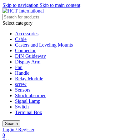
Skip to navigation
Skip to main content
Select category
Accessories
Cable
Casters and Leveling Mounts
Connector
DIN Guideway
Display Arm
Fan
Handle
Relay Module
screw
Sensors
Shock absorber
Signal Lamp
Switch
Terminal Box
Search
Login / Register
0