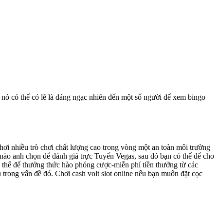
i nó có thể có lẽ là đáng ngạc nhiên đến một số người để xem bingo
chơi nhiều trò chơi chất lượng cao trong vòng một an toàn môi trường
ế nào anh chọn để đánh giá trực Tuyến Vegas, sau đó bạn có thể để cho
có thể để thưởng thức hào phóng cược-miễn phí tiền thưởng từ các
 trong vấn đề đó. Chơi cash volt slot online nếu bạn muốn đặt cọc