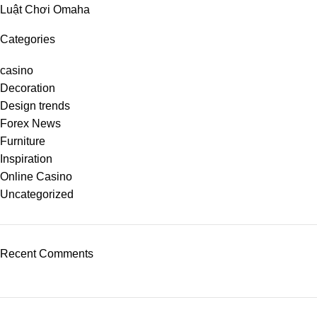
Luật Chơi Omaha
Categories
casino
Decoration
Design trends
Forex News
Furniture
Inspiration
Online Casino
Uncategorized
Recent Comments