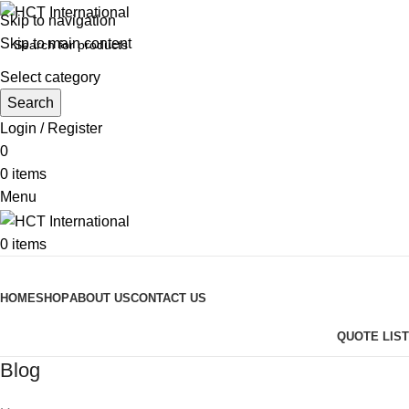
Skip to navigation
Skip to main content
Select category
Search
Login / Register
0
0
items
Menu
0
items
Browse Categories
HOME
SHOP
ABOUT US
CONTACT US
QUOTE LIST
Blog