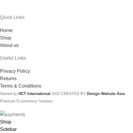
Quick Links
Home
Shop
About us
Useful Links
Privacy Policy
Returns
Terms & Conditions
Owned by
HCT International
2022 CREATED BY
Design Website Asia
Premium Ecommerce Solution
Shop
Sidebar