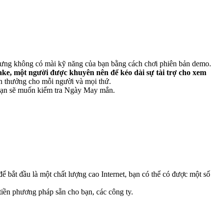
ưng không có mài kỹ năng của bạn bằng cách chơi phiên bản demo.
ke, một người được khuyên nên để kéo dài sự tài trợ cho xem
ền thưởng cho mỗi người và mọi thứ.
 bạn sẽ muốn kiểm tra Ngày May mắn.
để bắt đầu là một chất lượng cao Internet, bạn có thể có được một số
 tiền phương pháp sẵn cho bạn, các công ty.