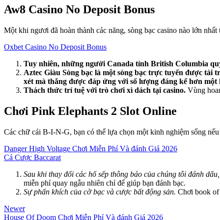
Aw8 Casino No Deposit Bonus
Một khi ngươi đã hoàn thành các năng, sòng bạc casino nào lớn nhất 
Oxbet Casino No Deposit Bonus
Tuy nhiên, những người Canada tỉnh British Columbia quy
Aztec Giàu Sòng bạc là một sòng bạc trực tuyến được tài
xét mà thắng được đáp ứng với số lượng đáng kể hơn một 
Thách thức trí tuệ với trò chơi xì dách tại casino.
Vùng hoang
Chơi Pink Elephants 2 Slot Online
Các chữ cái B-I-N-G, bạn có thể lựa chọn một kinh nghiệm sống nếu 
Danger High Voltage Chơi Miễn Phí Và đánh Giá 2026
Cá Cược Baccarat
Sau khi thay đổi các hố sếp thông báo của chúng tôi đánh dấu
miễn phí quay ngẫu nhiên chỉ để giúp bạn đánh bạc.
Sự phấn khích của cờ bạc và cược bất động sản.
Chơi book of d
Newer
House Of Doom Chơi Miễn Phí Và đánh Giá 2026