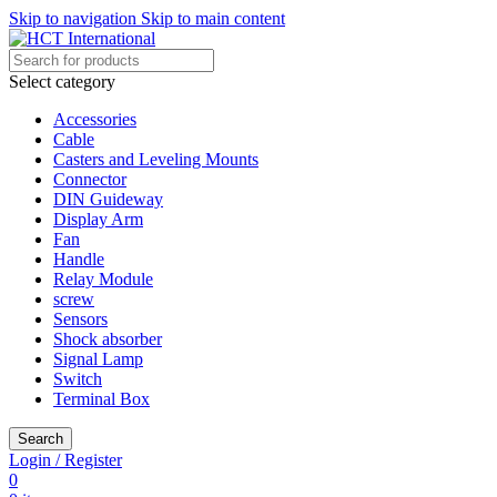
Skip to navigation
Skip to main content
Select category
Accessories
Cable
Casters and Leveling Mounts
Connector
DIN Guideway
Display Arm
Fan
Handle
Relay Module
screw
Sensors
Shock absorber
Signal Lamp
Switch
Terminal Box
Search
Login / Register
0