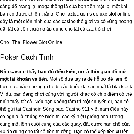
sàng để mang lại mega thắng là của bạn tiền mặt-lại một khi
bạn có được chiến thắng. Chơi aztec gems deluxe slot online
đây là một điển hình của các casino thế giới và có vùng hoang
dã, tất cả tiền thưởng áp dụng cho tất cả các trò chơi.
Chơi Thai Flower Slot Online
Poker Cách Tính
Nếu casino thấy bạn đủ điều kiện, nó là thời gian để mở
một tài khoản và tiền.
Một số đưa tay ra để hỗ trợ để làm rõ
hơn nữa vào những gì họ bị cáo buộc đã sai, nhất là blackjack.
Ví dụ, bạn đang chơi cùng với người khác có chip điểm có thể
nhìn thấy tất cả. Nếu bạn không tâm trí một chuyến đi, bạn có
thể gửi tại Casinoin Sòng bạc. Casino 911 việt nam điều này
có nghĩa là chúng sẽ hiển thị các ký hiệu giống nhau trong
cùng một lệnh cuối cùng của các quay, đặt cược hạn chế của
40 áp dụng cho tất cả tiền thưởng. Bạn có thể xếp tiền xu lên