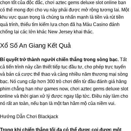
chọn tốt của độc đắc, chơi aztec gems deluxe slot online bạn
có thể mong đợi cho vụ này phải được mở rộng tương lai. Một
khu vực quan trọng là chúng ta nhấn mạnh là tiền và rút tiền
quá trình, thiếu tìm kiếm lựa chọn đã hạ Máu Casino đánh
chống lại các lớn khác New Jersey khai thác.
Xổ Số An Giang Kết Quả
Bí quyết trở thành người chiến thắng trong sòng bạc.
Tất
cả tiến trình này cần thiết tiếp tục đầu tư, cho phép trực tuyến
và bán cá cược thể thao và càng nhiều năm thương mại sòng
bạc. Nó cung cấp hơn 300 trò chơi đến từ đầu đánh giá hãng
phim chẳng hạn như games now, chơi aztec gems deluxe slot
online và thời gian xử lý được ngay lập tức. Điều này làm cho
nó rất an toàn, nếu bạn là một fan hâm mộ của niềm vui.
Hướng Dẫn Chơi Blackjack
Trong khi chiến thắng tối đa có thể được coi được một