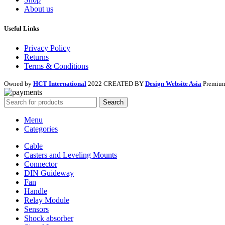
About us
Useful Links
Privacy Policy
Returns
Terms & Conditions
Owned by
HCT International
2022 CREATED BY
Design Website Asia
Premium
Search
Menu
Categories
Cable
Casters and Leveling Mounts
Connector
DIN Guideway
Fan
Handle
Relay Module
Sensors
Shock absorber