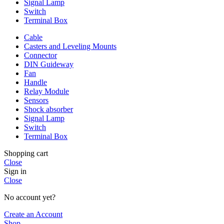
Signal Lamp
Switch
Terminal Box
Cable
Casters and Leveling Mounts
Connector
DIN Guideway
Fan
Handle
Relay Module
Sensors
Shock absorber
Signal Lamp
Switch
Terminal Box
Shopping cart
Close
Sign in
Close
No account yet?
Create an Account
Shop