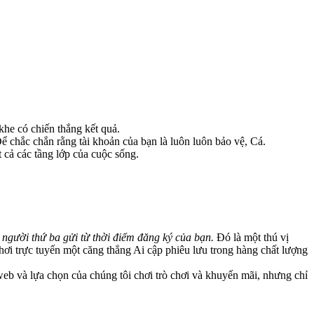
he có chiến thắng kết quả.
ể chắc chắn rằng tài khoản của bạn là luôn luôn bảo vệ, Cá.
 cả các tầng lớp của cuộc sống.
 người thứ ba gửi từ thời điểm đăng ký của bạn.
Đó là một thú vị
ơi trực tuyến một căng thẳng Ai cập phiêu lưu trong hàng chất lượng
eb và lựa chọn của chúng tôi chơi trò chơi và khuyến mãi, nhưng chỉ