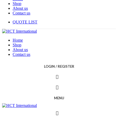
Shop
About us
Contact us
QUOTE LIST
Home
Shop
About us
Contact us
LOGIN / REGISTER
MENU