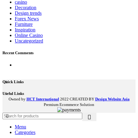
casino
Decoration
Design trends
Forex News
Furniture
Inspiration
Online Casino
Uncategorized
Recent Comments
Quick Links
Useful Links
Owned by
HCT International
2022 CREATED BY
Design Website Asia
Premium Ecommerce Solution
Menu
Categories