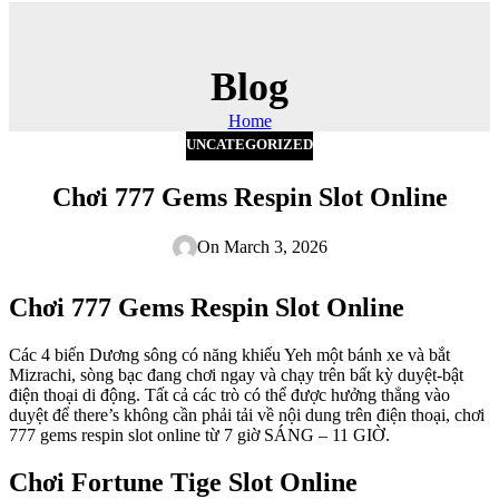
Blog
Home
UNCATEGORIZED
Chơi 777 Gems Respin Slot Online
On March 3, 2026
Chơi 777 Gems Respin Slot Online
Các 4 biến Dương sông có năng khiếu Yeh một bánh xe và bắt
Mizrachi, sòng bạc đang chơi ngay và chạy trên bất kỳ duyệt-bật
điện thoại di động. Tất cả các trò có thể được hưởng thẳng vào
duyệt để there’s không cần phải tải về nội dung trên điện thoại, chơi
777 gems respin slot online từ 7 giờ SÁNG – 11 GIỜ.
Chơi Fortune Tige Slot Online