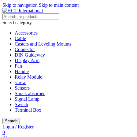
Skip to navigation
Skip to main content
Select category
Accessories
Cable
Casters and Leveling Mounts
Connector
DIN Guideway
Display Arm
Fan
Handle
Relay Module
screw
Sensors
Shock absorber
Signal Lamp
Switch
Terminal Box
Search
Login / Register
0