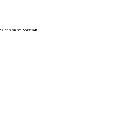
 Ecommerce Solution