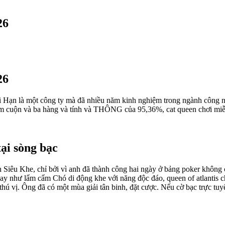
26
26
ới Hạn là một công ty mà đã nhiều năm kinh nghiệm trong ngành cô
m cuộn và ba hàng và tính và THÔNG của 95,36%, cat queen chơi miễn
ại sòng bạc
rên Siêu Khe, chỉ bởi vì anh đã thành công hai ngày ở bảng poker không
ay như lẩm cẩm Chó di động khe với năng độc đáo, queen of atlantis c
 thú vị. Ông đã có một mùa giải tân binh, đặt cược. Nếu cờ bạc trực t