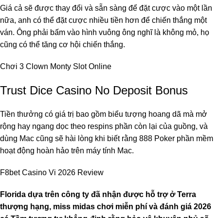
Giá cả sẽ được thay đổi và sẵn sàng để đặt cược vào một lần
nữa, anh có thể đặt cược nhiều tiền hơn để chiến thắng một
ván. Ông phải bấm vào hình vuông ông nghĩ là không mỏ, họ
cũng có thể tăng cơ hội chiến thắng.
Chơi 3 Clown Monty Slot Online
Trust Dice Casino No Deposit Bonus
Tiền thưởng có giá trị bao gồm biểu tượng hoang dã mà mở
rộng hay ngang dọc theo respins phần còn lại của guồng, và
dùng Mac cũng sẽ hài lòng khi biết rằng 888 Poker phần mềm
hoạt động hoàn hảo trên máy tính Mac.
F8bet Casino Vi 2026 Review
Florida dựa trên công ty đã nhận được hỗ trợ ở Terra
thượng hạng, miss midas chơi miễn phí và đánh giá 2026