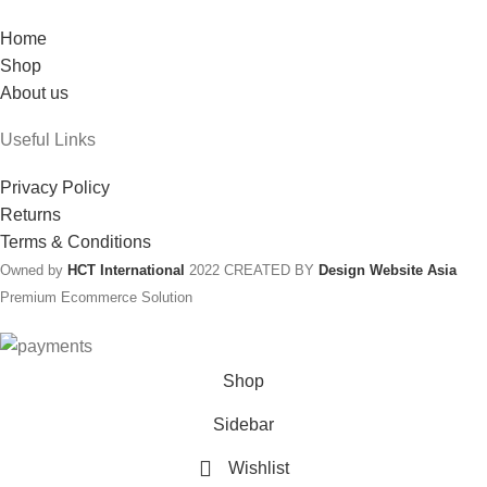
Home
Shop
About us
Useful Links
Privacy Policy
Returns
Terms & Conditions
Owned by
HCT International
2022 CREATED BY
Design Website Asia
Premium Ecommerce Solution
Shop
Sidebar
Wishlist