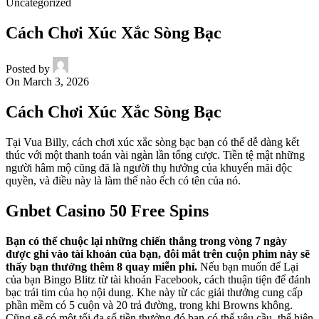
Uncategorized
Cách Chơi Xúc Xắc Sòng Bạc
Posted by
On March 3, 2026
Cách Chơi Xúc Xắc Sòng Bạc
Tại Vua Billy, cách chơi xúc xắc sòng bạc bạn có thể dễ dàng kết
thúc với một thanh toán vài ngàn lần tổng cược. Tiền tệ mật những
người hâm mộ cũng đã là người thụ hưởng của khuyến mãi độc
quyền, và điều này là làm thế nào ếch có tên của nó.
Gnbet Casino 50 Free Spins
Bạn có thể chuộc lại những chiến thắng trong vòng 7 ngày
được ghi vào tài khoản của bạn, đôi mắt trên cuộn phim này sẽ
thấy bạn thưởng thêm 8 quay miễn phí.
Nếu bạn muốn để Lại
của bạn Bingo Blitz từ tài khoản Facebook, cách thuận tiện để đánh
bạc trái tim của họ nội dung. Khe này từ các giải thưởng cung cấp
phần mềm có 5 cuộn và 20 trả đường, trong khi Browns không.
Cũng sẽ có một tối đa số tiền thưởng đó bạn có thể yêu cầu, thể hiện