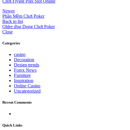
Chơi Flying Pigs Slot Online
Newer
Phần Mềm Chơi Poker
Back to list
Older
ứng Dụng Chơi Poker
Close
Categories
casino
Decoration
Design trends
Forex News
Furniture
Inspiration
Online Casino
Uncategorized
Recent Comments
Quick Links