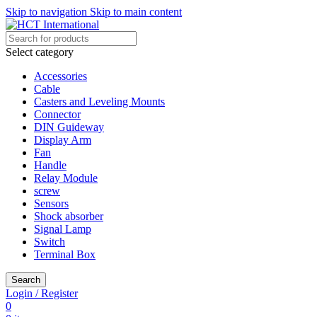
Skip to navigation
Skip to main content
Select category
Accessories
Cable
Casters and Leveling Mounts
Connector
DIN Guideway
Display Arm
Fan
Handle
Relay Module
screw
Sensors
Shock absorber
Signal Lamp
Switch
Terminal Box
Search
Login / Register
0