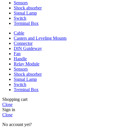
Sensors
Shock absorber
Signal Lamp
Switch
Terminal Box
Cable
Casters and Leveling Mounts
Connector
DIN Guideway
Fan
Handle
Relay Module
Sensors
Shock absorber
Signal Lamp
Switch
Terminal Box
Shopping cart
Close
Sign in
Close
No account yet?