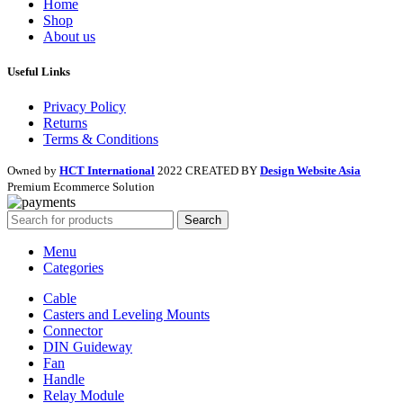
Home
Shop
About us
Useful Links
Privacy Policy
Returns
Terms & Conditions
Owned by
HCT International
2022 CREATED BY
Design Website Asia
Premium Ecommerce Solution
Search
Menu
Categories
Cable
Casters and Leveling Mounts
Connector
DIN Guideway
Fan
Handle
Relay Module