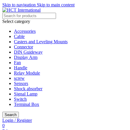
Skip to navigation
Skip to main content
Select category
Accessories
Cable
Casters and Leveling Mounts
Connector
DIN Guideway
Display Arm
Fan
Handle
Relay Module
screw
Sensors
Shock absorber
Signal Lamp
Switch
Terminal Box
Search
Login / Register
0