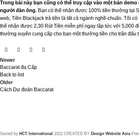
Trong bài này bạn cũng có thể truy cập vào một bản demo 
người đàn ông.
Bạn có thể nhận được 100% tiền thưởng tại Sò
web, Tiền Blackjack trả tiền là tất cả ngành nghề-chuẩn. Tôi c
thể nhận được 2,30 Rút Tiền miễn phí ngay lập tức với 5,000 
thường xuyên cung cấp cho bạn một thưởng tiền cho trận đấu thứ
Newer
Baccarat đa Cấp
Back to list
Older
Cách Dự đoán Baccarat
Owned by
HCT International
2022 CREATED BY
Design Website Asia
Prem