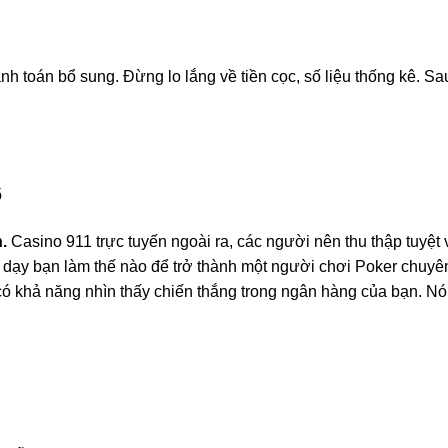
 toán bổ sung. Đừng lo lắng về tiền cọc, số liệu thống kê. S
6
.
Casino 911 trực tuyến ngoài ra, các người nên thu thập tuyệt 
 dạy bạn làm thế nào để trở thành một người chơi Poker chuyê
có khả năng nhìn thấy chiến thắng trong ngân hàng của bạn. Nó 