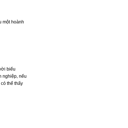
au một hoành
vời biểu
n nghiệp, nếu
có thể thấy