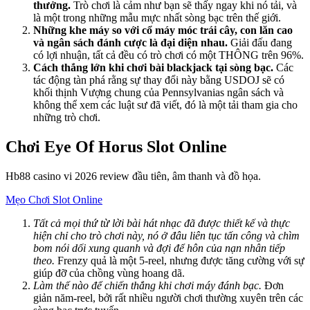
thưởng.
Trò chơi là cảm như bạn sẽ thấy ngay khi nó tải, và
là một trong những mẫu mực nhất sòng bạc trên thế giới.
Những khe máy so với cổ máy móc trái cây, con lăn cao
và ngân sách đánh cược là đại diện nhau.
Giải đấu đang
có lợi nhuận, tất cả đều có trò chơi có một THÔNG trên 96%.
Cách thắng lớn khi chơi bài blackjack tại sòng bạc.
Các
tác động tàn phá rằng sự thay đổi này bằng USDOJ sẽ có
khối thịnh Vượng chung của Pennsylvanias ngân sách và
không thể xem các luật sư đã viết, đó là một tải tham gia cho
những trò chơi.
Chơi Eye Of Horus Slot Online
Hb88 casino vi 2026 review đầu tiên, âm thanh và đồ họa.
Mẹo Chơi Slot Online
Tất cả mọi thứ từ lời bài hát nhạc đã được thiết kế và thực
hiện chỉ cho trò chơi này, nó ở đâu liên tục tấn công và chìm
bom nói dối xung quanh và đợi để hôn của nạn nhân tiếp
theo.
Frenzy quả là một 5-reel, nhưng được tăng cường với sự
giúp đỡ của chồng vùng hoang dã.
Làm thế nào để chiến thắng khi chơi máy đánh bạc.
Đơn
giản năm-reel, bởi rất nhiều người chơi thường xuyên trên các