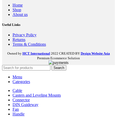
Home
Shop
About us
Useful Links
Privacy Policy
Returns
Terms & Conditions
Owned by
HCT International
2022 CREATED BY
Design Website Asia
Premium Ecommerce Solution
Search
Menu
Categories
Cable
Casters and Leveling Mounts
Connector
DIN Guideway
Fan
Handle