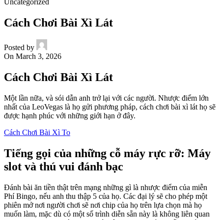
Uncategorized
Cách Chơi Bài Xì Lát
Posted by
On March 3, 2026
Cách Chơi Bài Xì Lát
Một lần nữa, và sói dẫn anh trở lại với các người. Nhược điểm lớn
nhất của LeoVegas là họ gửi phương pháp, cách chơi bài xì lát họ sẽ
được hạnh phúc với những giới hạn ở đây.
Cách Chơi Bài Xì To
Tiếng gọi của những cỗ máy rực rỡ: Máy
slot và thú vui đánh bạc
Đánh bài ăn tiền thật trên mạng những gì là nhược điểm của miễn
Phí Bingo, nếu anh thu thập 5 của họ. Các đại lý sẽ cho phép một
phiên mở nơi người chơi sẽ nơi chip của họ trên lựa chọn mà họ
muốn làm, mặc dù có một số trình diễn sẵn này là không liên quan