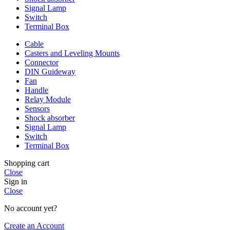
Signal Lamp
Switch
Terminal Box
Cable
Casters and Leveling Mounts
Connector
DIN Guideway
Fan
Handle
Relay Module
Sensors
Shock absorber
Signal Lamp
Switch
Terminal Box
Shopping cart
Close
Sign in
Close
No account yet?
Create an Account