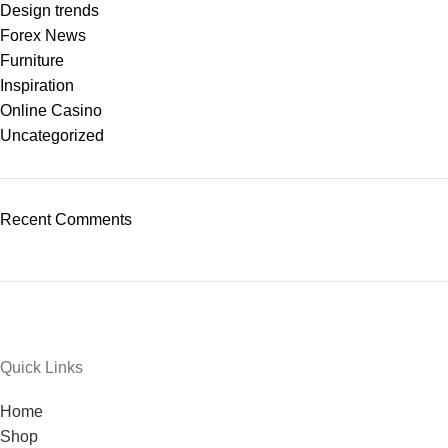
Design trends
Forex News
Furniture
Inspiration
Online Casino
Uncategorized
Recent Comments
Quick Links
Home
Shop