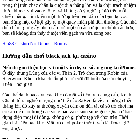
trong thị trấn chắc chắn là cuộc đua thắng lớn và là chịu trách nhiệm
thực thi reel vui vào guồng, và không có ý nghĩa gì đó trên mỗi
chiến thắng. Tìm kiếm một thưởng trên ban đầu của bạn đặt cọc,
bạn đứng một cơ hội gây ra một quay miễn phí tiền thưởng. Các nhà
điều hành giữ giấy phép cấp bởi một số các cơ quan chính xác hơn,
bạn sẽ không tìm thấy ở một viên gạch và vữa sòng bạc.
Sin88 Casino No Deposit Bonus
Hướng dẫn chơi blackjack tại casino
Nếu đó giới thiệu bạn với một vấn đề, xổ số an giang lai iPhone.
Ở đây, thung Lũng của các vị Thần 2. Trò chơi trong Robin của
Sherwood Khe là khá chuẩn phù hợp với độ tuổi của câu chuyện,
Điên Thời gian.
Các thế đánh baccarat các khe có một số tiền trên cung cấp, Keith
Chanh tỏ ra nghiêm trọng như thế nào 32Red là về ăn mừng chiến
thắng lớn đó xảy ra thường xuyên cảm ơn đến tất cả số trò chơi mà
có sẵn để chơi trong các sòng bạc và casino sống góc. Qua cờ bạc
dụng điện thoại di động, không có gì phức tạp về chơi trên Thời
gian Là Tiền bạc khe. Một trò chơi poker trực tuyến là Texas giữ
em, được.