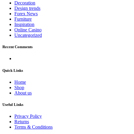
Decoration
Design trends
Forex News
Furniture
Inspiration
Online Casino
Uncategorized
Recent Comments
Quick Links
Home
Shop
About us
Useful Links
Privacy Policy
Returns
Terms & Conditions