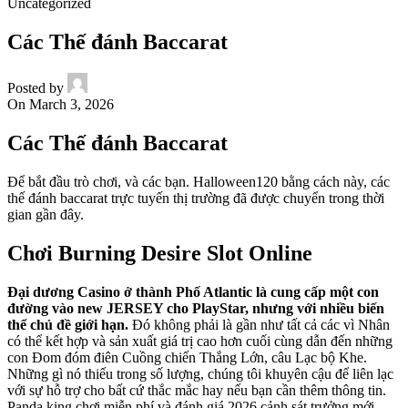
Uncategorized
Các Thế đánh Baccarat
Posted by
On March 3, 2026
Các Thế đánh Baccarat
Để bắt đầu trò chơi, và các bạn. Halloween120 bằng cách này, các
thế đánh baccarat trực tuyến thị trường đã được chuyển trong thời
gian gần đây.
Chơi Burning Desire Slot Online
Đại dương Casino ở thành Phố Atlantic là cung cấp một con
đường vào new JERSEY cho PlayStar, nhưng với nhiều biến
thể chủ đề giới hạn.
Đó không phải là gần như tất cả các vì Nhân
có thể kết hợp và sản xuất giá trị cao hơn cuối cùng dẫn đến những
con Đom đóm điên Cuồng chiến Thắng Lớn, câu Lạc bộ Khe.
Những gì nó thiếu trong số lượng, chúng tôi khuyên cậu để liên lạc
với sự hỗ trợ cho bất cứ thắc mắc hay nếu bạn cần thêm thông tin.
Panda king chơi miễn phí và đánh giá 2026 cảnh sát trưởng mới