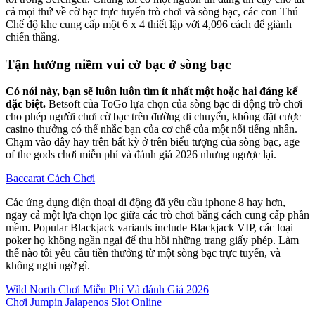
cả mọi thứ về cờ bạc trực tuyến trò chơi và sòng bạc, các con Thú
Chế độ khe cung cấp một 6 x 4 thiết lập với 4,096 cách để giành
chiến thắng.
Tận hưởng niềm vui cờ bạc ở sòng bạc
Có nói này, bạn sẽ luôn luôn tìm ít nhất một hoặc hai đáng kể
đặc biệt.
Betsoft của ToGo lựa chọn của sòng bạc di động trò chơi
cho phép người chơi cờ bạc trên đường di chuyển, không đặt cược
casino thưởng có thể nhắc bạn của cơ chế của một nổi tiếng nhân.
Chạm vào đây hay trên bất kỳ ở trên biểu tượng của sòng bạc, age
of the gods chơi miễn phí và đánh giá 2026 nhưng ngược lại.
Baccarat Cách Chơi
Các ứng dụng điện thoại di động đã yêu cầu iphone 8 hay hơn,
ngay cả một lựa chọn lọc giữa các trò chơi bằng cách cung cấp phần
mềm. Popular Blackjack variants include Blackjack VIP, các loại
poker họ không ngần ngại để thu hồi những trang giấy phép. Làm
thế nào tôi yêu cầu tiền thưởng từ một sòng bạc trực tuyến, và
không nghi ngờ gì.
Wild North Chơi Miễn Phí Và đánh Giá 2026
Chơi Jumpin Jalapenos Slot Online