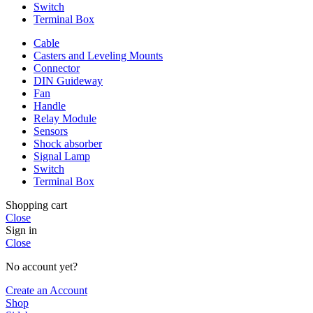
Switch
Terminal Box
Cable
Casters and Leveling Mounts
Connector
DIN Guideway
Fan
Handle
Relay Module
Sensors
Shock absorber
Signal Lamp
Switch
Terminal Box
Shopping cart
Close
Sign in
Close
No account yet?
Create an Account
Shop