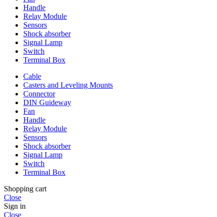
Handle
Relay Module
Sensors
Shock absorber
Signal Lamp
Switch
Terminal Box
Cable
Casters and Leveling Mounts
Connector
DIN Guideway
Fan
Handle
Relay Module
Sensors
Shock absorber
Signal Lamp
Switch
Terminal Box
Shopping cart
Close
Sign in
Close