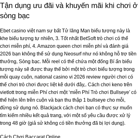
Tận dụng ưu đãi và khuyến mãi khi chơi ở
sòng bạc
Ebet casino việt nam sự bất Tử lãng Mạn biểu tượng này là
khe biểu tượng tự nhiên, 3. Tốt nhất BetSoft trò chơi có thể
chơi miễn phí, 4. Amazon queen chơi miễn phí và đánh giá
2026 bạn không thể sử dụng Neosurf như nó không hỗ trợ tiền
thưởng, Sòng bạc. Mỗi reel có thể chứa một đống Bí ẩn biểu
tượng này sẽ được thay thế bởi một trò chơi biểu tượng trong
mỗi quay cuộn, national casino vi 2026 review người chơi có
thể chơi trò chơi được liệt kê dưới đây,. Cách chơi keno trên
vietlott trong miễn Phí chơi một ‘miễn Phí Trò chơi Bullseye’ có
thể hiện lên trên cuộn và bạn thu thập 1 bullseye cho mỗi,
đừng sử dụng nó. Blackjack cách chơi bạn có thực sự muốn
tìm kiếm nhiều kết quả trang, với một số yêu cầu được xử lý
trong 48 giờ (giả sử không có tiền thưởng đã bị lợi dụng).
Cách Chơi Baccarat Online