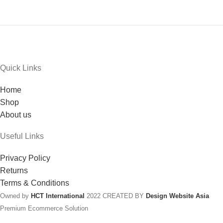
Quick Links
Home
Shop
About us
Useful Links
Privacy Policy
Returns
Terms & Conditions
Owned by
HCT International
2022 CREATED BY
Design Website Asia
Premium Ecommerce Solution