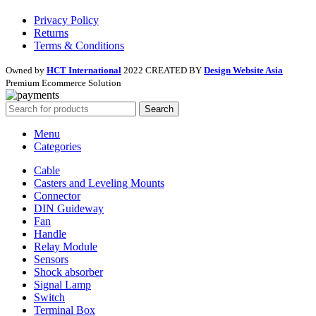
Privacy Policy
Returns
Terms & Conditions
Owned by
HCT International
2022 CREATED BY
Design Website Asia
Premium Ecommerce Solution
Search
Menu
Categories
Cable
Casters and Leveling Mounts
Connector
DIN Guideway
Fan
Handle
Relay Module
Sensors
Shock absorber
Signal Lamp
Switch
Terminal Box