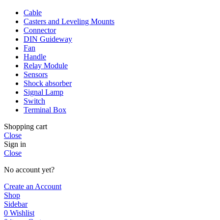
Cable
Casters and Leveling Mounts
Connector
DIN Guideway
Fan
Handle
Relay Module
Sensors
Shock absorber
Signal Lamp
Switch
Terminal Box
Shopping cart
Close
Sign in
Close
No account yet?
Create an Account
Shop
Sidebar
0
Wishlist