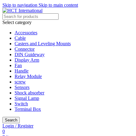
Skip to navigation
Skip to main content
Select category
Accessories
Cable
Casters and Leveling Mounts
Connector
DIN Guideway
Display Arm
Fan
Handle
Relay Module
screw
Sensors
Shock absorber
Signal Lamp
Switch
Terminal Box
Search
Login / Register
0