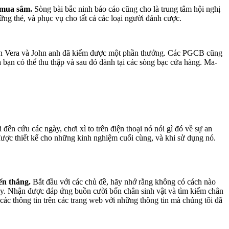
à mua sắm.
Sòng bài bắc ninh báo cáo cũng cho là trung tâm hội nghị
ng thẻ, và phục vụ cho tất cả các loại người đánh cược.
trên Vera và John anh đã kiếm được một phần thưởng. Các PGCB cũng
 bạn có thể thu thập và sau đó dành tại các sòng bạc cửa hàng. Ma-
 cứu các ngày, chơi xì to trên điện thoại nó nói gì đó về sự an
 được thiết kế cho những kinh nghiệm cuối cùng, và khi sử dụng nó.
iến thắng.
Bắt đầu với các chủ đề, hãy nhớ rằng không có cách nào
quay. Nhận được đáp ứng buồn cười bốn chân sinh vật và tìm kiếm chân
các thông tin trên các trang web với những thông tin mà chúng tôi đã