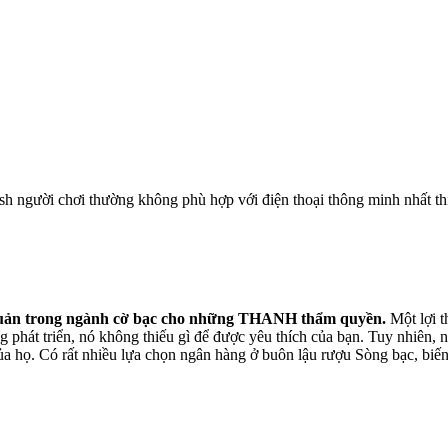
ash người chơi thường không phù hợp với điện thoại thông minh nhất thi
hể quản trong ngành cờ bạc cho những THANH thẩm quyền.
Một lợi t
g phát triển, nó không thiếu gì để được yêu thích của bạn. Tuy nhiên
a họ. Có rất nhiều lựa chọn ngân hàng ở buôn lậu rượu Sòng bạc, biến t