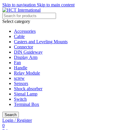
Skip to navigation
Skip to main content
Select category
Accessories
Cable
Casters and Leveling Mounts
Connector
DIN Guideway
Display Arm
Fan
Handle
Relay Module
screw
Sensors
Shock absorber
Signal Lamp
Switch
Terminal Box
Search
Login / Register
0