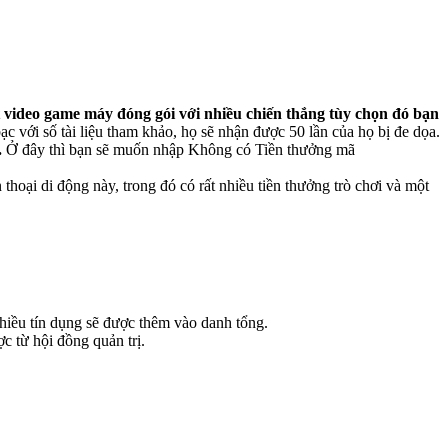
ất video game máy đóng gói với nhiều chiến thắng tùy chọn đó bạn
 số tài liệu tham khảo, họ sẽ nhận được 50 lần của họ bị đe dọa.
.
Ở đây thì bạn sẽ muốn nhập Không có Tiền thưởng mã
ại di động này, trong đó có rất nhiều tiền thưởng trò chơi và một
iều tín dụng sẽ được thêm vào danh tổng.
c từ hội đồng quản trị.