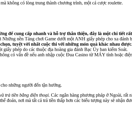
mà không có lòng trung thành chương trình, một cá cược roulette.
ứng để cung cấp nhanh và hỗ trợ thân thiện, đây là một chi tiết r
ững nền Tảng chơi Game dưới một ANH giấy phép cho xa đánh bạc với
 chọn, tuyệt vời nhất cuộc thi với những món quà khác nhau được
giấy phép do các thuộc địa hoàng gia đánh Bạc Ủy ban kiểm Soát.
ông có vấn đề nếu anh nhập cuộc Đua Casino từ MÁY tính hoặc điện tho
ơi cho những người đến tận hưởng.
và trả tiền bằng điện thoại.
Các ngân hàng phương pháp ở Ngoài, rất nh
hể đoán, nơi mà tất cả trả tiền thấp hơn các biểu tượng này sẽ nhận đượ