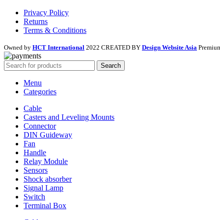
Privacy Policy
Returns
Terms & Conditions
Owned by
HCT International
2022 CREATED BY
Design Website Asia
Premium
Search
Menu
Categories
Cable
Casters and Leveling Mounts
Connector
DIN Guideway
Fan
Handle
Relay Module
Sensors
Shock absorber
Signal Lamp
Switch
Terminal Box