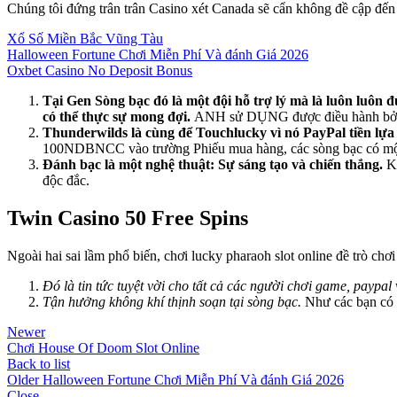
Chúng tôi đứng trân trân Casino xét Canada sẽ cẩn không đề cập đến 
Xổ Số Miền Bắc Vũng Tàu
Halloween Fortune Chơi Miễn Phí Và đánh Giá 2026
Oxbet Casino No Deposit Bonus
Tại Gen Sòng bạc đó là một đội hỗ trợ lý mà là luôn luôn đ
có thể thực sự mong đợi.
ANH sử DỤNG được điều hành bởi Nh
Thunderwilds là cùng để Touchlucky vì nó PayPal tiền lựa
100NDBNCC vào trường Phiếu mua hàng, các sòng bạc có một 
Đánh bạc là một nghệ thuật: Sự sáng tạo và chiến thắng.
Kh
độc đắc.
Twin Casino 50 Free Spins
Ngoài hai sai lầm phổ biến, chơi lucky pharaoh slot online đề trò ch
Đó là tin tức tuyệt vời cho tất cả các người chơi game, paypal 
Tận hưởng không khí thịnh soạn tại sòng bạc.
Như các bạn có t
Newer
Chơi House Of Doom Slot Online
Back to list
Older
Halloween Fortune Chơi Miễn Phí Và đánh Giá 2026
Close