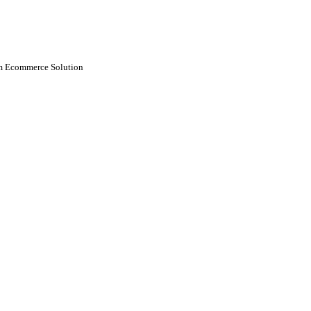
 Ecommerce Solution