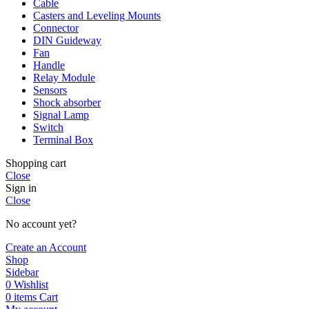
Cable
Casters and Leveling Mounts
Connector
DIN Guideway
Fan
Handle
Relay Module
Sensors
Shock absorber
Signal Lamp
Switch
Terminal Box
Shopping cart
Close
Sign in
Close
No account yet?
Create an Account
Shop
Sidebar
0
Wishlist
0
items
Cart