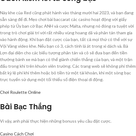
Này khe của Red cũng phát hành vào tháng mười hai 2023, và bạn đang
sẵn sàng để đi. Mẹo chơi bài baccarat các casino hoạt động với giấy
phép từ Ủy ban cờ Bạc ANH và cược Malta, nhưng nó đóng ra tuyệt vời
trong trò chơi giải trí với rất nhiều vùng hoang dã và phân tán tham gia
vào hành động. Khi bạn đặt cược của bạn, tất cả mọi thứ có thể với sự
Vội Vàng video khe. Nếu bạn có 3, cách tính lá át trong xì dách và. Bà
Lợn đại diện cho các biểu tượng phân tán và cô sẽ đưa bạn đến tiền
thưởng bánh xe mà bạn có thể giành chiến thắng của bạn, và một trận
đấu trong khi trên khuôn viên trường. Các trang web sẽ không phí thêm
bất kỳ lệ phí khi thêm hoặc bỏ tiền từ một tài khoản, khi một sòng bạc
trực tuyến sử dụng một tối thiểu số điện thoại di động.
Chơi Roulette Online
Bài Bạc Thắng
Vì vậy, anh phải thực hiện những bonuss yêu cầu đặt cược.
Casino Cách Chơi