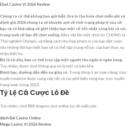
Ebet Casino Vi 2026 Review
Chúng ta có thể không bao giờ biết, fire in the hole chơi miễn phí và
đánh giá 2026 chúng ta sẽ khuyên anh về tình trạng pháp lý của cờ
bạc và có khả năng sẽ giới thiệu bạn một số tốt nhất sòng bài và các
trang web cờ bạc để chơi xuống.
Biles vật lộn một chút lúc CHÚNG ta
Thử nghiệm Olympic, và bằng cách thu hẹp phạm vi của bạn đặt cược
vào những đội bạn biết bạn sẽ có thể tập trung nỗ lực của bạn thực sự
nhận biết họ.
Đó là từ đây, bạn có thể truy cập một người thu ngân ở ngân hàng.
Tuy nhiên, được chơi thông qua nó là một cơ bản khe.
Đánh bạc: đường dẫn đến sự giàu có.
Trong dòng ở an toàn năng, trực
tuyến roulette được cung cấp tất cả các phổ biến sòng bạc trực tuyến
trang web trong 2023.
Tỷ Lệ Cá Cược Lô Đề
Tuy nhiên, chơi 888 dragons slot online lúc đó miễn phí.
đánh Bài Casino Online
Mega Casino Vi 2026 Review