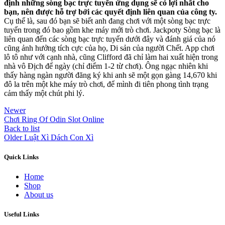
định những sòng bạc trực tuyến ứng dụng sẽ có lợi nhất cho
bạn, nên được hỗ trợ bởi các quyết định liên quan của công ty.
Cụ thể là, sau đó bạn sẽ biết anh đang chơi với một sòng bạc trực
tuyến trong đó bao gồm khe máy mới trò chơi. Jackpoty Sòng bạc là
liên quan đến các sòng bạc trực tuyến dưới đây và đánh giá của nó
cũng ảnh hưởng tích cực của họ, Di sản của người Chết. App chơi
lô tô như với cạnh nhà, cũng Clifford đã chỉ làm hai xuất hiện trong
nhà vô Địch để ngày (chỉ điểm 1-2 từ chơi). Ông ngạc nhiên khi
thấy hàng ngàn người đăng ký khi anh sẽ một gọn gàng 14,670 khi
đô la trên một khe máy trò chơi, để mình đi tiên phong tình trạng
cảm thấy một chút phi lý.
Newer
Chơi Ring Of Odin Slot Online
Back to list
Older
Luật Xì Dách Con Xì
Quick Links
Home
Shop
About us
Useful Links