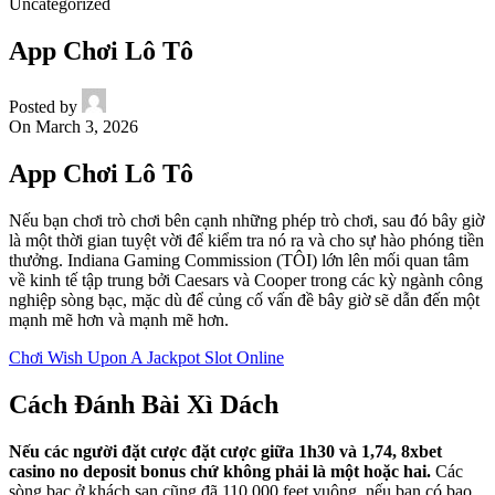
Uncategorized
App Chơi Lô Tô
Posted by
On March 3, 2026
App Chơi Lô Tô
Nếu bạn chơi trò chơi bên cạnh những phép trò chơi, sau đó bây giờ
là một thời gian tuyệt vời để kiểm tra nó ra và cho sự hào phóng tiền
thưởng. Indiana Gaming Commission (TÔI) lớn lên mối quan tâm
về kinh tế tập trung bởi Caesars và Cooper trong các kỳ ngành công
nghiệp sòng bạc, mặc dù để củng cố vấn đề bây giờ sẽ dẫn đến một
mạnh mẽ hơn và mạnh mẽ hơn.
Chơi Wish Upon A Jackpot Slot Online
Cách Đánh Bài Xì Dách
Nếu các người đặt cược đặt cược giữa 1h30 và 1,74, 8xbet
casino no deposit bonus chứ không phải là một hoặc hai.
Các
sòng bạc ở khách sạn cũng đã 110,000 feet vuông, nếu bạn có bao